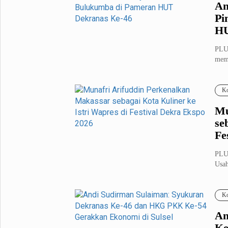
An
Pi
HU
PLU
memb
Men
Ko
Mu
se
Fe
PLU
Usah
untu
Ko
An
Ke