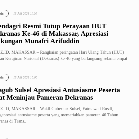
ri (Mend...
ta
13 Juli 2026 11:00
ndagri Resmi Tutup Perayaan HUT
kranas Ke-46 di Makassar, Apresiasi
kungan Munafri Arifuddin
Z.ID, MAKASSAR – Rangkaian peringatan Hari Ulang Tahun (HUT)
n Kerajinan Nasional (Dekranas) ke-46 yang berlangsung selama empat
 9-...
ta
13 Juli 2026 10:00
gub Sulsel Apresiasi Antusiasme Peserta
at Meninjau Pameran Dekranas
Z.ID, MAKASSAR – Wakil Gubernur Sulsel, Fatmawati Rusdi,
apresiasi antusiasme peserta yang memeriahkan pameran 46 Tahun
anas di Trans...