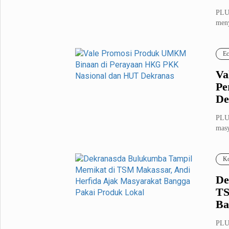
PLU
meny
Selv
Ec
Va
Pe
De
PLU
masy
mela
Ko
De
TS
Ba
PLUZ