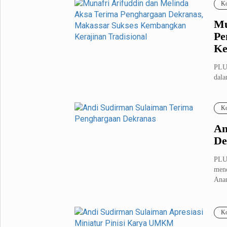
Ko
Mu
Pe
Ke
PLU
dal
mele
Ko
An
De
PLU
mene
Anan
Ko