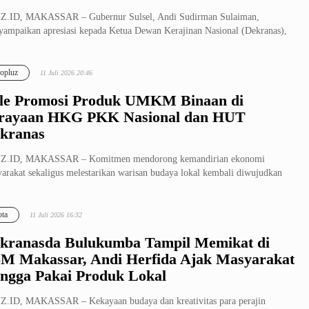
Z.ID, MAKASSAR – Gubernur Sulsel, Andi Sudirman Sulaiman,
ampaikan apresiasi kepada Ketua Dewan Kerajinan Nasional (Dekranas),
i Anan...
opluz
11 Juli 2026 20:46
le Promosi Produk UMKM Binaan di
rayaan HKG PKK Nasional dan HUT
kranas
Z.ID, MAKASSAR – Komitmen mendorong kemandirian ekonomi
arakat sekaligus melestarikan warisan budaya lokal kembali diwujudkan
lui par...
ta
11 Juli 2026 16:32
kranasda Bulukumba Tampil Memikat di
M Makassar, Andi Herfida Ajak Masyarakat
ngga Pakai Produk Lokal
.ID, MAKASSAR – Kekayaan budaya dan kreativitas para perajin