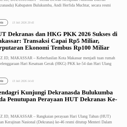
ranasda) Kabupaten Bulukumba, Andi Herfida Muchtar, secara resmi
uka Pelatiha...
ta
13 Juli 2026 20:45
T Dekranas dan HKG PKK 2026 Sukses di
kassar: Transaksi Capai Rp5 Miliar,
rputaran Ekonomi Tembus Rp100 Miliar
Z.ID, MAKASSAR – Keberhasilan Kota Makassar menjadi tuan rumah
elenggaraan Hari Kesatuan Gerak (HKG) PKK ke-54 dan Hari Ulang
n (HUT)...
ta
13 Juli 2026 14:41
ndagri Kunjungi Dekranasda Bulukumba
da Penutupan Perayaan HUT Dekranas Ke-
Z.ID, MAKASSAR – Rangkaian perayaan Hari Ulang Tahun (HUT)
n Kerajinan Nasional (Dekranas) ke-46 resmi ditutup Menteri Dalam