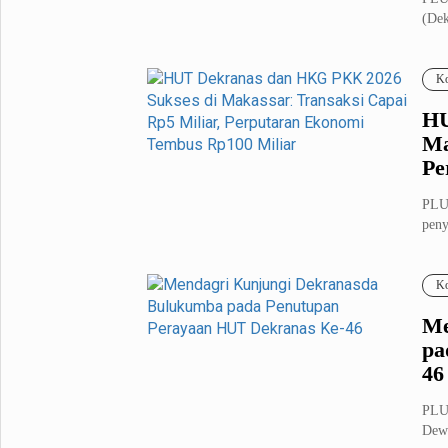
(Dek
Metro Pluz
memb
Hukum & Kriminal
Internasional
Ko
Kota
Citizen
HU
Nasional
Pemerintahan
Ma
Pendidikan
Pe
PLU
Sport Pluz
peny
Tahu
Sepakbola
Futsal
Ko
MotoGP
Bulutangkis
Tinju
Golf
Me
pa
Formula 1
46
Lifestyle Pluz
PLU
Dewa
Entertainment
Infotainment