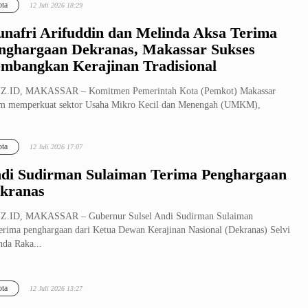
ta
12 Juli 2026 18:29
nafri Arifuddin dan Melinda Aksa Terima
nghargaan Dekranas, Makassar Sukses
mbangkan Kerajinan Tradisional
Z.ID, MAKASSAR – Komitmen Pemerintah Kota (Pemkot) Makassar
am memperkuat sektor Usaha Mikro Kecil dan Menengah (UMKM),
starikan waris...
ta
12 Juli 2026 17:07
di Sudirman Sulaiman Terima Penghargaan
kranas
Z.ID, MAKASSAR – Gubernur Sulsel Andi Sudirman Sulaiman
rima penghargaan dari Ketua Dewan Kerajinan Nasional (Dekranas) Selvi
da Raka...
ta
12 Juli 2026 13:27