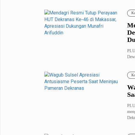
Nege
Fashion
Health
Ko
Inspirasi
Parenting
Me
Teknologi
De
Du
Komunitas Pluz
PLU
Dewa
Profil Pluz
hari,
Ko
Indeks
Wa
Sa
PLU
meng
Dekr