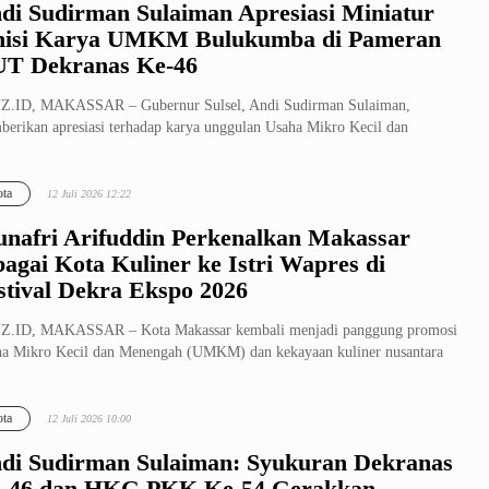
di Sudirman Sulaiman Apresiasi Miniatur
nisi Karya UMKM Bulukumba di Pameran
T Dekranas Ke-46
Z.ID, MAKASSAR – Gubernur Sulsel, Andi Sudirman Sulaiman,
erikan apresiasi terhadap karya unggulan Usaha Mikro Kecil dan
engah (UMKM) ...
ta
12 Juli 2026 12:22
nafri Arifuddin Perkenalkan Makassar
bagai Kota Kuliner ke Istri Wapres di
stival Dekra Ekspo 2026
Z.ID, MAKASSAR – Kota Makassar kembali menjadi panggung promosi
a Mikro Kecil dan Menengah (UMKM) dan kekayaan kuliner nusantara
k ta...
ta
12 Juli 2026 10:00
di Sudirman Sulaiman: Syukuran Dekranas
-46 dan HKG PKK Ke-54 Gerakkan