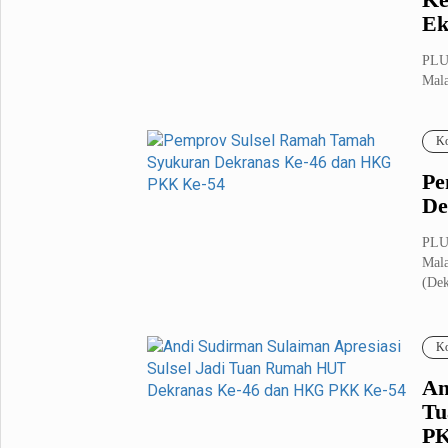
Ek
PLU
Mal
(Dek
Ko
Pe
De
PLU
Mal
(Dek
Ko
An
Tu
PK