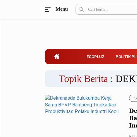
Menu
Ecopluz
Perbankan
Perhotelan
Properti
Belanja
ECOPLUZ
POLITIK P
Konstruksi
Kuliner
UMKM & Koperasi
Topik Berita :
DEK
Politik Pluz
Ko
KPU & Bawaslu
Pemilu
De
Parlemen
Partai Politik
Ba
Pilkada
Pilpres
In
Tokoh
PLU