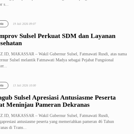
r s...
ta
19 Juli 2026 09:07
mprov Sulsel Perkuat SDM dan Layanan
sehatan
Z.ID, MAKASSAR – Wakil Gubernur Sulsel, Fatmawati Rusdi, atas nama
rnur Sulsel melantik Fatmawati Madya sebagai Pejabat Fungsional
er...
ta
13 Juli 2026 10:00
gub Sulsel Apresiasi Antusiasme Peserta
at Meninjau Pameran Dekranas
Z.ID, MAKASSAR – Wakil Gubernur Sulsel, Fatmawati Rusdi,
apresiasi antusiasme peserta yang memeriahkan pameran 46 Tahun
anas di Trans...