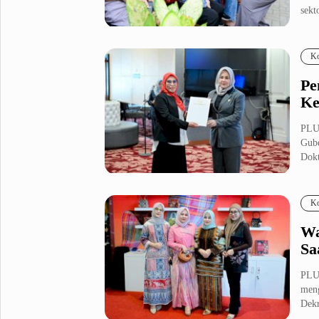
sekto
Metro Pluz
Hukum & Kriminal
Internasional
Ko
Kota
Citizen
Pe
Nasional
Pemerintahan
Ke
Pendidikan
PLU
Gube
Dokt
Sport Pluz
Sepakbola
Futsal
Ko
MotoGP
Bulutangkis
Tinju
Golf
Wa
Sa
Formula 1
PLU
Lifestyle Pluz
meng
Dekr
Entertainment
Infotainment