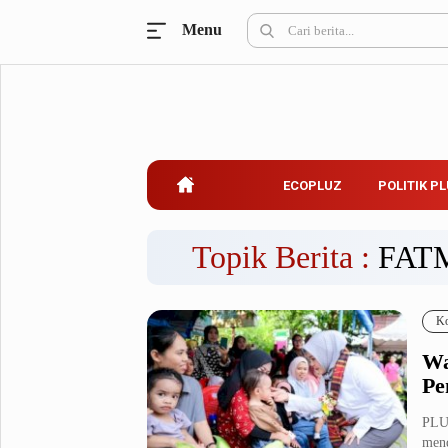
Menu
Ecopluz
Perbankan
Perhotelan
Properti
Belanja
ECOPLUZ
POLITIK P
Konstruksi
Kuliner
UMKM & Koperasi
Topik Berita :
FAT
Politik Pluz
Ko
KPU & Bawaslu
Pemilu
Wa
Parlemen
Partai Politik
Pe
Pilkada
Pilpres
PLU
Tokoh
mend