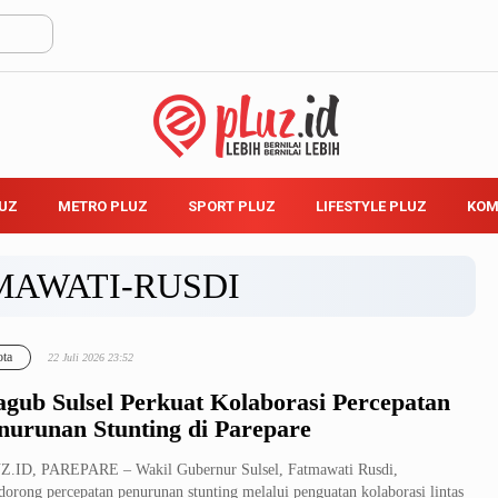
LUZ
METRO PLUZ
SPORT PLUZ
LIFESTYLE PLUZ
KOM
MAWATI-RUSDI
ta
22 Juli 2026 23:52
gub Sulsel Perkuat Kolaborasi Percepatan
nurunan Stunting di Parepare
Z.ID, PAREPARE – Wakil Gubernur Sulsel, Fatmawati Rusdi,
orong percepatan penurunan stunting melalui penguatan kolaborasi lintas