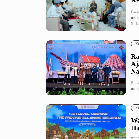
PLU
men
Suls
Ko
Ra
Aj
Na
PLU
meng
Indo
Ko
Wa
Ha