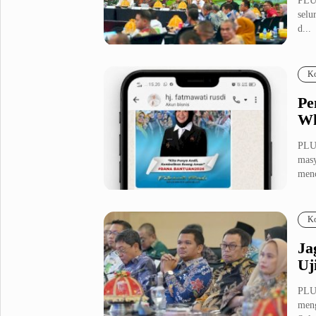
PLU
selu
d...
Ko
Pe
Wh
PLU
masy
menc
Ko
Ja
Uj
PLU
meng