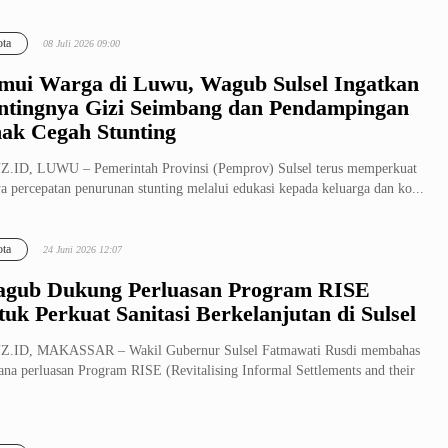
ta
08 Juli 2026 09:00
mui Warga di Luwu, Wagub Sulsel Ingatkan
ntingnya Gizi Seimbang dan Pendampingan
ak Cegah Stunting
.ID, LUWU – Pemerintah Provinsi (Pemprov) Sulsel terus memperkuat
a percepatan penurunan stunting melalui edukasi kepada keluarga dan ko...
ta
24 Juni 2026 12:07
gub Dukung Perluasan Program RISE
tuk Perkuat Sanitasi Berkelanjutan di Sulsel
Z.ID, MAKASSAR – Wakil Gubernur Sulsel Fatmawati Rusdi membahas
ana perluasan Program RISE (Revitalising Informal Settlements and their