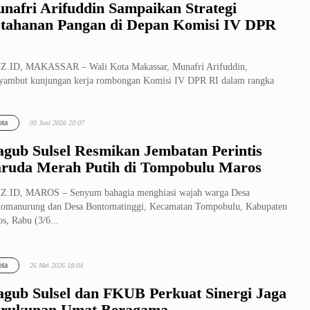
nafri Arifuddin Sampaikan Strategi
tahanan Pangan di Depan Komisi IV DPR
Z.ID, MAKASSAR – Wali Kota Makassar, Munafri Arifuddin,
ambut kunjungan kerja rombongan Komisi IV DPR RI dalam rangka
s penyusunan Ra...
ta
03 Juni 2026 20:07
gub Sulsel Resmikan Jembatan Perintis
ruda Merah Putih di Tompobulu Maros
Z.ID, MAROS – Senyum bahagia menghiasi wajah warga Desa
omanurung dan Desa Bontomatinggi, Kecamatan Tompobulu, Kabupaten
s, Rabu (3/6...
ta
26 Mei 2026 18:04
gub Sulsel dan FKUB Perkuat Sinergi Jaga
rukunan Umat Beragama