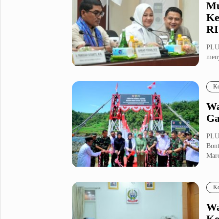
Mu
Ke
RI
PLU
meny
rese
Ko
Wa
Ga
PLU
Bont
Maro
Ko
Wa
Ke