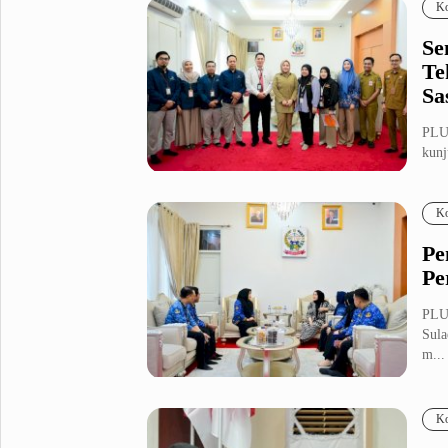
Ko
Se
Te
Sa
PLU
kunj
Sens
Ko
Pe
Pe
PLU
Sula
m...
Ko