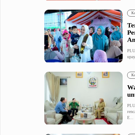
Fashion
Health
Ko
Inspirasi
Parenting
Te
Teknologi
Pe
An
Komunitas Pluz
PLUZ
upay
Profil Pluz
Ko
Indeks
Wa
un
PLU
renc
E...