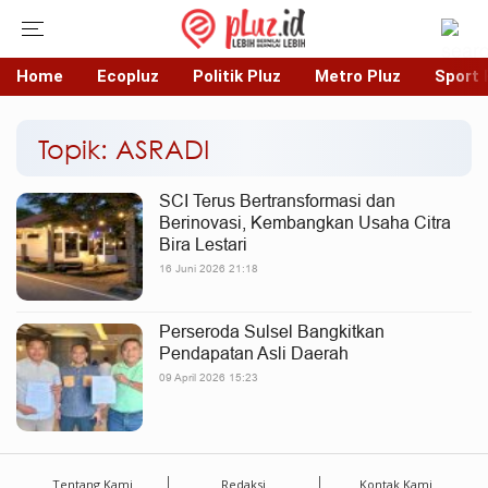
Home
Ecopluz
Politik Pluz
Metro Pluz
Sport 
Topik: ASRADI
SCI Terus Bertransformasi dan
Berinovasi, Kembangkan Usaha Citra
Bira Lestari
16 Juni 2026 21:18
Perseroda Sulsel Bangkitkan
Pendapatan Asli Daerah
09 April 2026 15:23
Tentang Kami
Redaksi
Kontak Kami