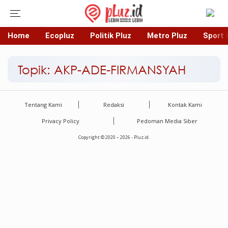
Home
Ecopluz
Politik Pluz
Metro Pluz
Sport 
Topik: AKP-ADE-FIRMANSYAH
Tentang Kami
Redaksi
Kontak Kami
Privacy Policy
Pedoman Media Siber
Copyright © 2020 – 2026 - Pluz.id.