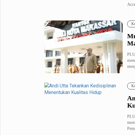
Acce
Metro Pluz
Hukum & Kriminal
Internasional
Ko
Kota
Citizen
Mu
Nasional
Pemerintahan
Ma
Pendidikan
PLU
mene
menj
Sport Pluz
Sepakbola
Futsal
Ko
MotoGP
Bulutangkis
Tinju
Golf
An
Ku
Formula 1
PLU
Lifestyle Pluz
memi
Peme
Entertainment
Infotainment