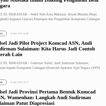
gara
Z.ID, MAKASSAR – Wakil Wali Kota Makassar, Aliyah Mustika Ilham
hadiri kegiatan Upacara Penetapan dan Pengukuhan Komponen Cadangan
ca...
ta
13 Mei 2026 20:48
lsel Jadi Pilot Project Komcad ASN, Andi
dirman Sulaiman: Kita Harus Jadi Contoh
erah Lain
Z.ID, MAKASSAR – Gubernur Sulsel, Andi Sudirman Sulaiman,
esan kepada Komponen Cadangan (Komcad) Aparatur Sipil Negara (ASN)
rintah P...
ta
13 Mei 2026 20:31
lsel Jadi Provinsi Pertama Bentuk Komcad
N, Wamenhan: Langkah Andi Sudirman
laiman Patut Diapresiasi