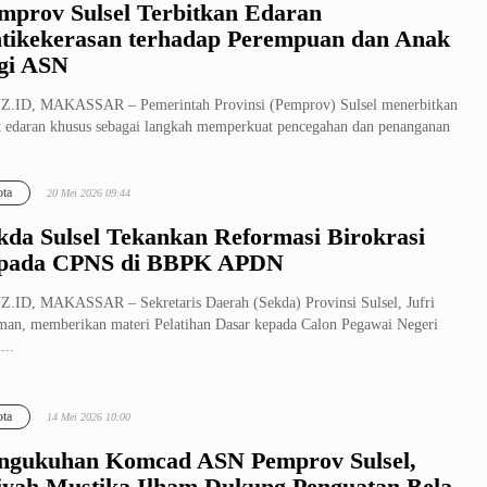
mprov Sulsel Terbitkan Edaran
tikekerasan terhadap Perempuan dan Anak
gi ASN
Z.ID, MAKASSAR – Pemerintah Provinsi (Pemprov) Sulsel menerbitkan
t edaran khusus sebagai langkah memperkuat pencegahan dan penanganan
ta
20 Mei 2026 09:44
kda Sulsel Tekankan Reformasi Birokrasi
pada CPNS di BBPK APDN
.ID, MAKASSAR – Sekretaris Daerah (Sekda) Provinsi Sulsel, Jufri
an, memberikan materi Pelatihan Dasar kepada Calon Pegawai Negeri
...
ta
14 Mei 2026 10:00
ngukuhan Komcad ASN Pemprov Sulsel,
iyah Mustika Ilham Dukung Penguatan Bela