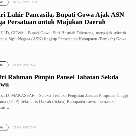
ta
02 Juni 2026 14:44
ri Lahir Pancasila, Bupati Gowa Ajak ASN
ga Persatuan untuk Majukan Daerah
.ID, GOWA – Bupati Gowa, Sitti Husniah Talenrang, mengajak seluruh
atur Sipil Negara (ASN) lingkup Pemerintah Kabupaten (Pemkab) Gowa
ta
23 Mei 2026 18:57
fri Rahman Pimpin Pansel Jabatan Sekda
uwu
.ID, MAKASSAR – Seleksi Terbuka Pengisian Jabatan Pimpinan Tinggi
ama (JPTP) Sekretaris Daerah (Sekda) Kabupaten Luwu memasuki
pan w...
ta
21 Mei 2026 12:00