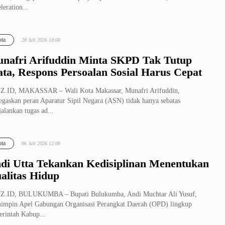
leration...
ta
28 Juli 2026 10:00
nafri Arifuddin Minta SKPD Tak Tutup
ta, Respons Persoalan Sosial Harus Cepat
Z.ID, MAKASSAR – Wali Kota Makassar, Munafri Arifuddin,
gaskan peran Aparatur Sipil Negara (ASN) tidak hanya sebatas
alankan tugas ad...
ta
06 Juli 2026 12:00
di Utta Tekankan Kedisiplinan Menentukan
alitas Hidup
Z.ID, BULUKUMBA – Bupati Bulukumba, Andi Muchtar Ali Yusuf,
mpin Apel Gabungan Organisasi Perangkat Daerah (OPD) lingkup
rintah Kabup...