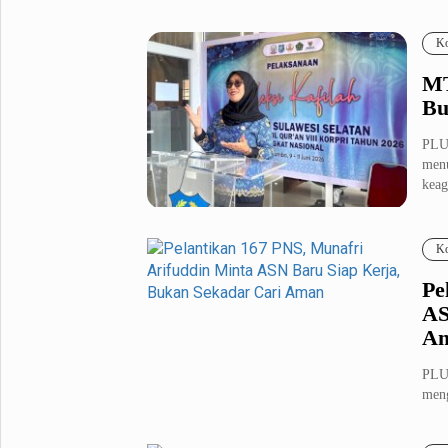
Fashion
Health
Ko
Inspirasi
Parenting
MT
Teknologi
Bu
Komunitas Pluz
PLU
menu
keag
Profil Pluz
Ko
Indeks
Pe
AS
A
PLU
meng
tahu