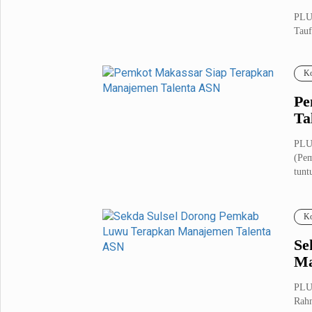
PLU
Tauf
bawa
Ko
Pe
Ta
PLU
(Pem
tuntu
Ko
Se
Ma
PLUZ
Rahm