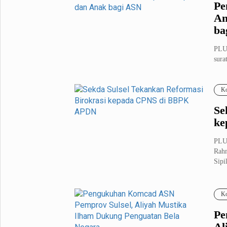
Pe
An
ba
PLU
sura
ke...
Ko
Se
ke
PLUZ
Rahm
Sipil
Ko
Pe
Al