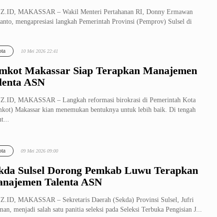
Z.ID, MAKASSAR – Wakil Menteri Pertahanan RI, Donny Ermawan
anto, mengapresiasi langkah Pemerintah Provinsi (Pemprov) Sulsel di
h kep...
ta
10 Mei 2026 22:41
mkot Makassar Siap Terapkan Manajemen
lenta ASN
Z.ID, MAKASSAR – Langkah reformasi birokrasi di Pemerintah Kota
kot) Makassar kian menemukan bentuknya untuk lebih baik. Di tengah
t...
ta
09 Mei 2026 09:00
kda Sulsel Dorong Pemkab Luwu Terapkan
najemen Talenta ASN
.ID, MAKASSAR – Sekretaris Daerah (Sekda) Provinsi Sulsel, Jufri
an, menjadi salah satu panitia seleksi pada Seleksi Terbuka Pengisian J...