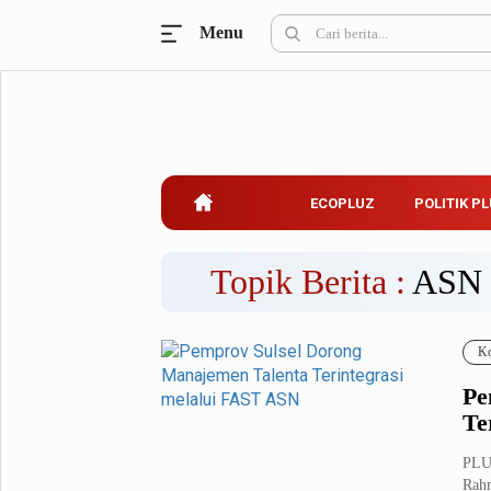
Menu
Ecopluz
Perbankan
Perhotelan
Properti
Belanja
ECOPLUZ
POLITIK P
Konstruksi
Kuliner
UMKM & Koperasi
Topik Berita :
ASN
Politik Pluz
Ko
KPU & Bawaslu
Pemilu
Pe
Parlemen
Partai Politik
Te
Pilkada
Pilpres
PLUZ
Tokoh
Rahm