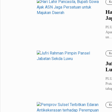
Ko
Ha
Ja
PLUZ
Apar
un...
Ko
Ju
L
PLUZ
Prat
taha
Ko