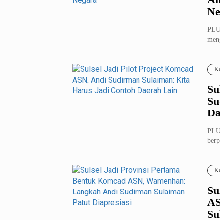
Ne
PLU
meng
(Kom
Ko
Su
Su
Da
PLU
berp
Peme
Ko
Su
AS
Su