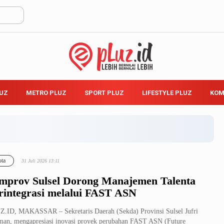
LUZ
METRO PLUZ
SPORT PLUZ
LIFESTYLE PLUZ
KOM
ta
31 Juli 2026 13:11
mprov Sulsel Dorong Manajemen Talenta
rintegrasi melalui FAST ASN
.ID, MAKASSAR – Sekretaris Daerah (Sekda) Provinsi Sulsel Jufri
an, mengapresiasi inovasi proyek perubahan FAST ASN (Future