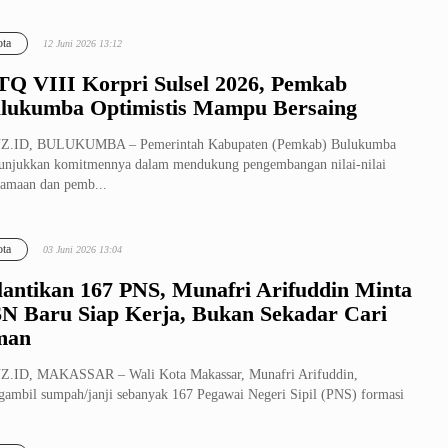
ta
12 Juni 2026 13:12
Q VIII Korpri Sulsel 2026, Pemkab
lukumba Optimistis Mampu Bersaing
Z.ID, BULUKUMBA – Pemerintah Kabupaten (Pemkab) Bulukumba
njukkan komitmennya dalam mendukung pengembangan nilai-nilai
amaan dan pemb...
ta
03 Juni 2026 13:04
lantikan 167 PNS, Munafri Arifuddin Minta
N Baru Siap Kerja, Bukan Sekadar Cari
man
Z.ID, MAKASSAR – Wali Kota Makassar, Munafri Arifuddin,
ambil sumpah/janji sebanyak 167 Pegawai Negeri Sipil (PNS) formasi
n 2024 lin...