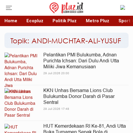
Home
Ecopluz
Politik Pluz
Metro Pluz
Sport 
Topik: ANDI-MUCHTAR-ALI-YUSUF
Pelantikan PMI Bulukumba, Adnan
Purichta Ichsan: Dari Dulu Andi Utta
Miliki Jiwa Kemanusiaan
29 Juli 2026 20:00
KKN Unhas Bersama Lions Club
Bulukumba Donor Darah di Pasar
Sentral
29 Juli 2026 17:48
HUT Kemerdekaan RI Ke-81, Andi Utta
Buka Turnamen Sepak Bola di