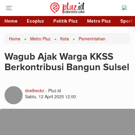
Home
Ecopluz
Politik Pluz
Metro Pluz
Sport 
Home
»
Metro Pluz
»
Kota
»
Pemerintahan
Wagub Ajak Warga KKSS
Berkontribusi Bangun Sulsel
doelbeckz
- Pluz.id
Sabtu, 12 April 2025 12:00