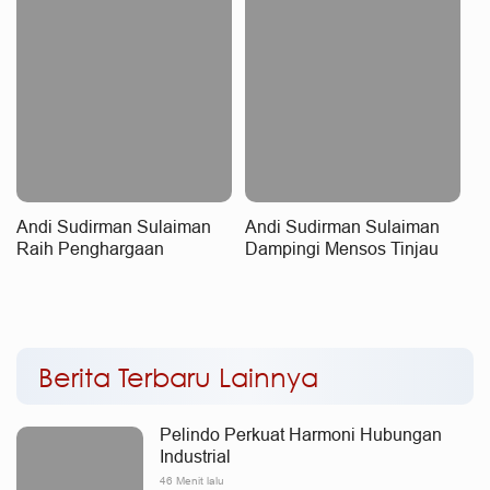
Konektivitas
Andi Sudirman Sulaiman
Andi Sudirman Sulaiman
Raih Penghargaan
Dampingi Mensos Tinjau
Nasional, MYP Dinilai
Sekolah Rakyat Terintegrasi
Perkuat Konektivitas dan
3 di Sudiang, Tegaskan
Pemerataan Pembangunan
Dukungan Pengembangan
Program
Berita Terbaru Lainnya
Pelindo Perkuat Harmoni Hubungan
Industrial
46 Menit lalu