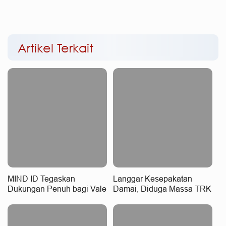
Artikel Terkait
MIND ID Tegaskan
Langgar Kesepakatan
Dukungan Penuh bagi Vale
Damai, Diduga Massa TRK
di Pomalaa, Perkuat
Halangi Jalur Hauling di
Kepastian Investasi dan
Kawasan PSN IPIP
Hilirisasi Berkelanjutan