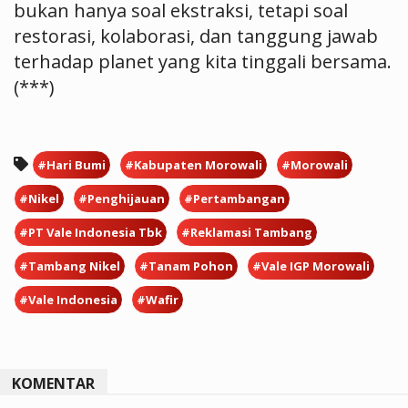
bukan hanya soal ekstraksi, tetapi soal
restorasi, kolaborasi, dan tanggung jawab
terhadap planet yang kita tinggali bersama.
(***)
#Hari Bumi
#Kabupaten Morowali
#Morowali
#Nikel
#Penghijauan
#Pertambangan
#PT Vale Indonesia Tbk
#Reklamasi Tambang
#Tambang Nikel
#Tanam Pohon
#Vale IGP Morowali
#Vale Indonesia
#Wafir
KOMENTAR