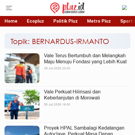
Home
Ecopluz
Politik Pluz
Metro Pluz
Sport 
Topik: BERNARDUS-IRMANTO
Vale Terus Bertumbuh dan Melangkah
Maju Menuju Fondasi yang Lebih Kuat
29 Juli 2026 23:00
Vale Perkuat Hilirisasi dan
Keberlanjutan di Morowali
26 Juli 2026 19:00
Proyek HPAL Sambalagi Kedatangan
Autoclave, Perkuat Masa Depan