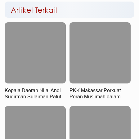
Artikel Terkait
Kepala Daerah Nilai Andi
PKK Makassar Perkuat
Sudirman Sulaiman Patut
Peran Muslimah dalam
Raih Penghargaan
Mewujudkan Keluarga
Nasional, MYP Perkuat
Tangguh dan Berkarakter
Konektivitas