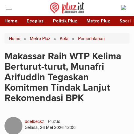
Home
Ecopluz
Politik Pluz
Metro Pluz
Sport 
Home
»
Metro Pluz
»
Kota
»
Pemerintahan
Makassar Raih WTP Kelima
Berturut-turut, Munafri
Arifuddin Tegaskan
Komitmen Tindak Lanjut
Rekomendasi BPK
doelbeckz
- Pluz.id
Selasa, 26 Mei 2026 12:00