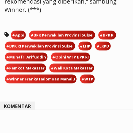
rekomendasi yang diberikan,” sambung
Winner. (***)
#Appi
#BPK Perwakilan Provinsi Sulsel
#BPK RI
#BPK RI Perwakilan Provinsi Sulsel
#LHP
#LKPD
#Munafri Arifuddin
#Opini WTP BPK RI
#Pemkot Makassar
#Wali Kota Makassar
#Winner Franky Halomoan Manalu
#WTP
KOMENTAR