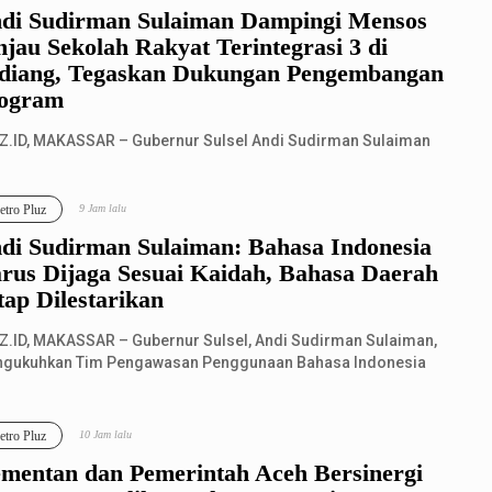
di Sudirman Sulaiman Dampingi Mensos
njau Sekolah Rakyat Terintegrasi 3 di
diang, Tegaskan Dukungan Pengembangan
ogram
Z.ID, MAKASSAR – Gubernur Sulsel Andi Sudirman Sulaiman
dampingi Menteri Sosial RI Saifullah Yusuf meninjau aktivitas
lah Rakyat Terin...
tro Pluz
9 Jam lalu
di Sudirman Sulaiman: Bahasa Indonesia
rus Dijaga Sesuai Kaidah, Bahasa Daerah
tap Dilestarikan
Z.ID, MAKASSAR – Gubernur Sulsel, Andi Sudirman Sulaiman,
gukuhkan Tim Pengawasan Penggunaan Bahasa Indonesia
vinsi Sulsel sekaligus me...
tro Pluz
10 Jam lalu
mentan dan Pemerintah Aceh Bersinergi