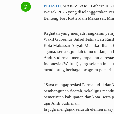
PLUZ.ID
, MAKASSAR
– Gubernur Sul
Fashion
Health
Waisak 2026 yang diselenggarakan Per
Inspirasi
Parenting
Benteng Fort Rotterdam Makassar, Mi
Teknologi
Kegiatan yang menjadi rangkaian peray
Komunitas Pluz
Wakil Gubernur Sulsel Fatmawati Rusd
Kota Makassar Aliyah Mustika Ilham,
agama, serta sejumlah tamu undangan 
Profil Pluz
Andi Sudirman menyampaikan apresia
Indonesia (Walubi) yang selama ini ak
mendukung berbagai program pemerin
Indeks
“Saya mengapresiasi Permabudhi dan Wa
pembangunan daerah, sekaligus menduk
pemerintah kabupaten dan kota, serta 
ujar Andi Sudirman.
Ia juga mengajak seluruh elemen masy