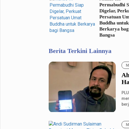
Permabudhi S
Digelar, Perk
Persatuan U
Buddha untuk
Berkarya bag
Bangsa
Berita Terkini Lainnya
Me
Ah
Ha
PLU
men
berj
Me