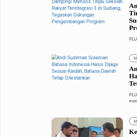
An
Ti
Su
Pr
PLU
men
Seko
Me
An
Ha
Te
PLU
men
Pro
Me
Ke