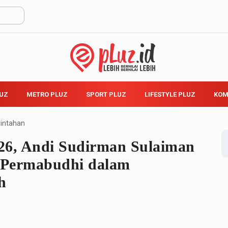
LUZ
METRO PLUZ
SPORT PLUZ
LIFESTYLE PLUZ
KOM
intahan
26, Andi Sudirman Sulaiman
i Permabudhi dalam
h