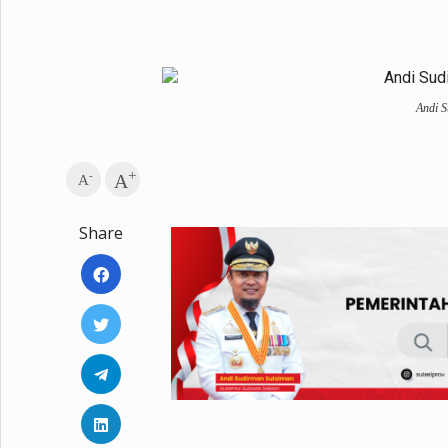
Metro Pluz
Hukum & Kriminal
Internasional
Kota
Citizen
Andi S
Nasional
Pemerintahan
Pendidikan
+
-
A
A
Sport Pluz
Share
Sepakbola
Futsal
MotoGP
Bulutangkis
Tinju
Golf
Formula 1
Lifestyle Pluz
Entertainment
Infotainment