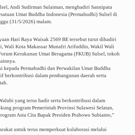
sel, Andi Sudirman Sulaiman, menghadiri Sannipata
satuan Umat Buddha Indonesia (Permabudhi) Sulsel di
nggu (31/5/2026) malam.
aan Hari Raya Waisak 2569 BE tersebut turut dihadiri
i, Wali Kota Makassar Munafri Arifuddin, Wakil Wali
 Forum Kerukunan Umat Beragama (FKUB) Sulsel, tokoh
lainnya.
si kepada Permabudhi dan Perwakilan Umat Buddha
tif berkontribusi dalam pembangunan daerah serta
tah.
lubi yang terus hadir serta berkontribusi dalam
ung program Pemerintah Provinsi Sulawesi Selatan,
program Asta Cita Bapak Presiden Prabowo Subianto,”
arakat untuk terus memperkuat kolaborasi melalui