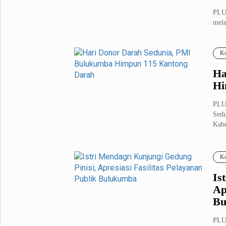
PLU
mela
Reha
Ko
Ha
Hi
PLU
Sedu
Kabu
Ko
Is
Ap
Bu
PLU