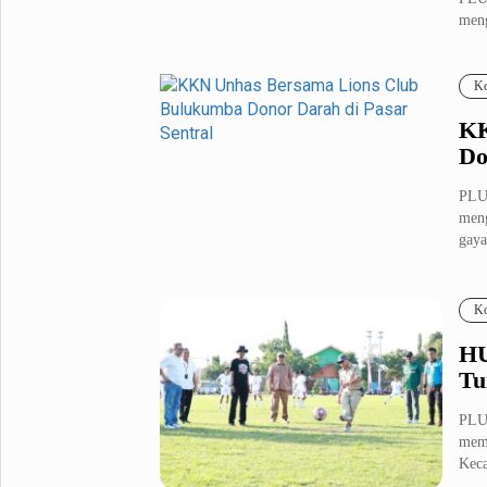
meng
Metro Pluz
Ia r.
Hukum & Kriminal
Internasional
Ko
Kota
Citizen
KK
Nasional
Pemerintahan
Do
Pendidikan
PLU
meng
gaya
Sport Pluz
Sepakbola
Futsal
Ko
MotoGP
Bulutangkis
Tinju
Golf
HU
Tu
Formula 1
PLU
Lifestyle Pluz
memb
Keca
Entertainment
Infotainment