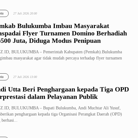
ta
27 Juli 2026 20:00
mkab Bulukumba Imbau Masyarakat
spadai Flyer Turnamen Domino Berhadiah
500 Juta, Diduga Modus Penipuan
Z.ID, BULUKUMBA – Pemerintah Kabupaten (Pemkab).Bulukumba
imbau masyarakat agar tidak mudah percaya terhadap flyer turnamen
no bertaj...
ta
27 Juli 2026 13:00
di Utta Beri Penghargaan kepada Tiga OPD
rprestasi dalam Pelayanan Publik
Z.ID, BULUKUMBA – Bupati Bulukumba, Andi Muchtar Ali Yusuf,
erikan penghargaan kepada tiga Organisasi Perangkat Daerah (OPD)
 berhasi...