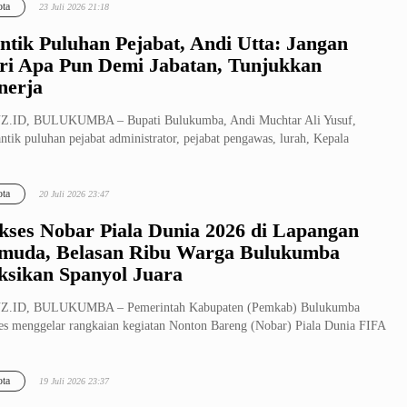
ta
23 Juli 2026 21:18
ntik Puluhan Pejabat, Andi Utta: Jangan
ri Apa Pun Demi Jabatan, Tunjukkan
nerja
Z.ID, BULUKUMBA – Bupati Bulukumba, Andi Muchtar Ali Yusuf,
ntik puluhan pejabat administrator, pejabat pengawas, lurah, Kepala
esmas...
ta
20 Juli 2026 23:47
kses Nobar Piala Dunia 2026 di Lapangan
muda, Belasan Ribu Warga Bulukumba
ksikan Spanyol Juara
Z.ID, BULUKUMBA – Pemerintah Kabupaten (Pemkab) Bulukumba
es menggelar rangkaian kegiatan Nonton Bareng (Nobar) Piala Dunia FIFA
 mul...
ta
19 Juli 2026 23:37