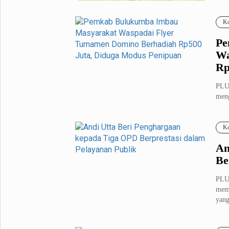
Fashion
Health
Ko
Inspirasi
Parenting
Pe
Teknologi
Wa
Rp
Komunitas Pluz
PLU
meng
Profil Pluz
domi
Ko
Indeks
An
Be
PLU
memb
yang