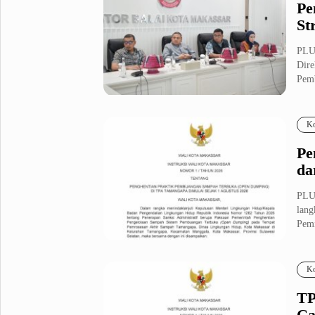
Pe
St
PLU
Dire
Pemb
Ko
Pe
da
PLU
lang
Pemi
Ko
TP
C