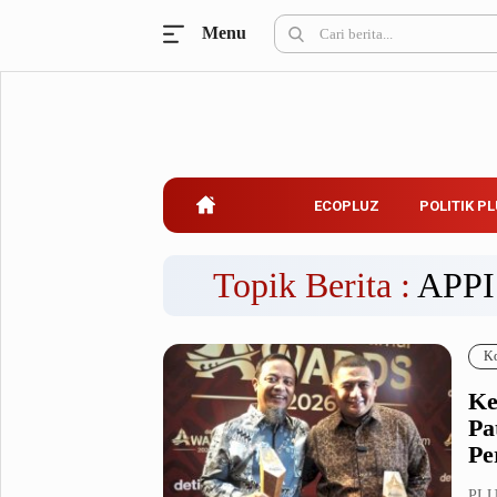
Menu
Ecopluz
Perbankan
Perhotelan
Properti
Belanja
ECOPLUZ
POLITIK P
Konstruksi
Kuliner
UMKM & Koperasi
Topik Berita :
APPI
Politik Pluz
Ko
KPU & Bawaslu
Pemilu
Ke
Parlemen
Partai Politik
Pa
Pilkada
Pilpres
Pe
Tokoh
PLUZ