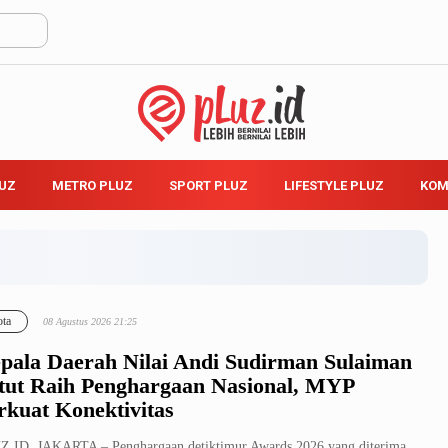
LUZ
METRO PLUZ
SPORT PLUZ
LIFESTYLE PLUZ
KOM
ta
08 Agustus 2026 21:25
pala Daerah Nilai Andi Sudirman Sulaiman
tut Raih Penghargaan Nasional, MYP
rkuat Konektivitas
.ID, JAKARTA – Penghargaan detiktimur Awards 2026 yang diterima