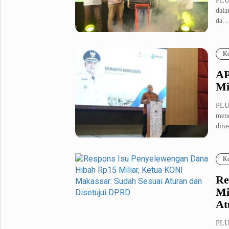
PLU
dala
da...
Ko
AP
Mi
PLU
mene
dira
Ko
Re
Mi
At
PLU