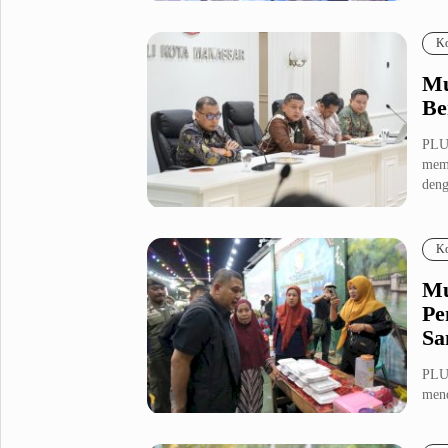
102 
Fashion
Health
Ko
Inspirasi
Parenting
Mu
Teknologi
Be
Komunitas Pluz
PLU
mema
deng
Profil Pluz
Ko
Indeks
Mu
Pe
Sa
PLU
mend
masy