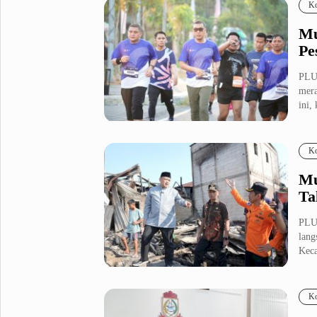
Ko
Mu
Pe
PLU
mera
ini,
Ko
Mu
Ta
PLU
lang
Keca
Ko