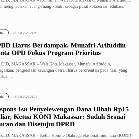
Z.ID, MAKASSAR – Komitmen Wali Kota Makassar, Munafri Arifuddin,
m menghadirkan ruang-ruang kreatif sebagai pusat kolaborasi, edukasi,
ta
25 Juli 2026 21:08
BD Harus Berdampak, Munafri Arifuddin
nta OPD Fokus Program Prioritas
Z.ID, MAKASSAR – Wali Kota Makassar, Munafri Arifuddin,
gaskan, pengelolaan keuangan daerah harus berorientasi pada hasil yang
sakan ...
ta
18 Juli 2026 21:33
spons Isu Penyelewengan Dana Hibah Rp15
liar, Ketua KONI Makassar: Sudah Sesuai
uran dan Disetujui DPRD
Z.ID, MAKASSAR – Ketua Komite Olahraga Nasional Indonesia (KONI)