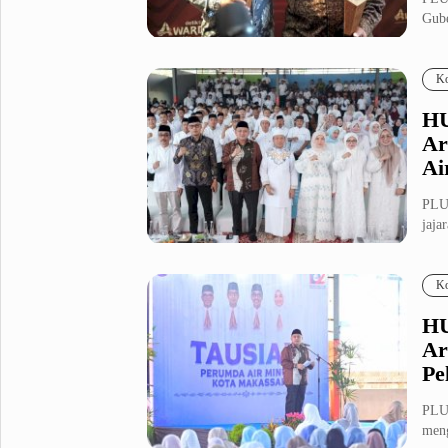
Gube
Metro Pluz
mela
Hukum & Kriminal
Internasional
Ko
Kota
Citizen
HU
Nasional
Pemerintahan
Ar
Pendidikan
Ai
PLU
Sport Pluz
jaja
Maka
Sepakbola
Futsal
Ko
MotoGP
Bulutangkis
Tinju
Golf
HU
Ar
Formula 1
Pe
Lifestyle Pluz
PLU
meng
Entertainment
Infotainment