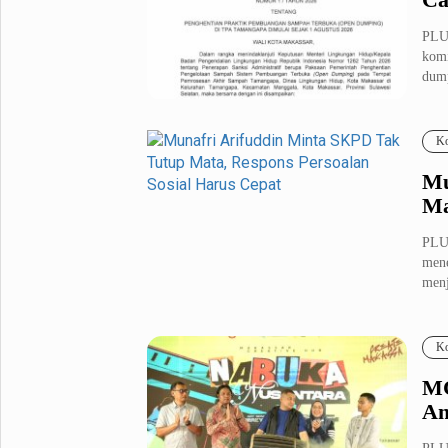
PLU
komi
dump
Ko
Mu
Ma
PLU
mene
menj
Ko
MC
An