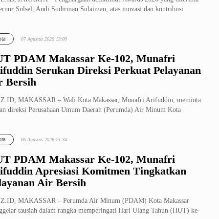
rnur Sulsel, Andi Sudirman Sulaiman, atas inovasi dan kontribusi
lui...
ta
07 Agustus 2026 13:00
T PDAM Makassar Ke-102, Munafri
ifuddin Serukan Direksi Perkuat Pelayanan
r Bersih
Z.ID, MAKASSAR – Wali Kota Makassar, Munafri Arifuddin, meminta
ran direksi Perusahaan Umum Daerah (Perumda) Air Minum Kota
ssar menj...
ta
06 Agustus 2026 21:34
T PDAM Makassar Ke-102, Munafri
ifuddin Apresiasi Komitmen Tingkatkan
layanan Air Bersih
Z.ID, MAKASSAR – Perumda Air Minum (PDAM) Kota Makassar
gelar tausiah dalam rangka memperingati Hari Ulang Tahun (HUT) ke-