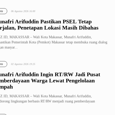
di Ruang Te...
ta
06 Agustus 2026 16:00
nafri Arifuddin Pastikan PSEL Tetap
rjalan, Penetapan Lokasi Masih Dibahas
Z.ID, MAKASSAR – Wali Kota Makassar, Munafri Arifuddin,
stikan Pemerintah Kota (Pemkot) Makassar tetap membuka ruang dialog
an masyar...
ta
02 Agustus 2026 19:25
nafri Arifuddin Ingin RT/RW Jadi Pusat
mberdayaan Warga Lewat Pengelolaan
mpah
Z.ID, MAKASSAR – Wali Kota Makassar, Munafri Arifuddin,
orong lingkungan berbasis RT/RW menjadi ruang pemberdayaan
arakat yang produk...