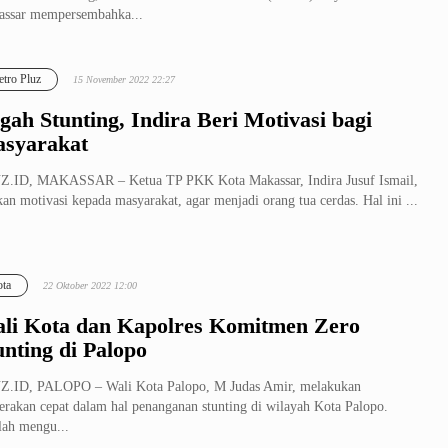
ssar mempersembahka...
tro Pluz
15 November 2022 22:27
gah Stunting, Indira Beri Motivasi bagi
syarakat
Z.ID, MAKASSAR – Ketua TP PKK Kota Makassar, Indira Jusuf Ismail,
kan motivasi kepada masyarakat, agar menjadi orang tua cerdas. Hal ini ...
ta
22 Oktober 2022 12:00
li Kota dan Kapolres Komitmen Zero
unting di Palopo
Z.ID, PALOPO – Wali Kota Palopo, M Judas Amir, melakukan
erakan cepat dalam hal penanganan stunting di wilayah Kota Palopo.
lah mengu...