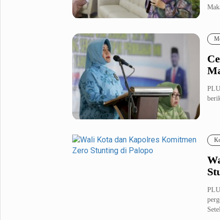
Maka
Metro Pluz
Hukum & Kriminal
Internasional
Me
Kota
Citizen
Ce
Nasional
Pemerintahan
Ma
Pendidikan
PLU
beri
Sport Pluz
Sepakbola
Futsal
Ko
MotoGP
Bulutangkis
Tinju
Golf
Wa
St
Formula 1
PLU
Lifestyle Pluz
perg
Sete
Entertainment
Infotainment