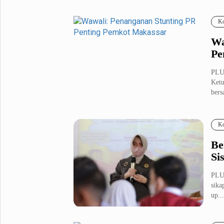
Fashion
Health
Ko
Inspirasi
Parenting
Wa
Teknologi
Pe
Komunitas Pluz
PLU
Ketu
bers
Profil Pluz
Ko
Indeks
Be
Si
PLU
sika
up...