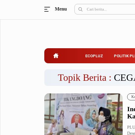
Menu
Ecopluz
Perbankan
Perhotelan
Properti
Belanja
ECOPLUZ
POLITIK P
Konstruksi
Kuliner
UMKM & Koperasi
Topik Berita :
CEG
Politik Pluz
Ko
KPU & Bawaslu
Pemilu
In
Parlemen
Partai Politik
Ka
Pilkada
Pilpres
PLU
Tokoh
Des