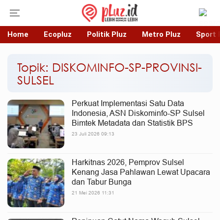
Home
Ecopluz
Politik Pluz
Metro Pluz
Sport 
Topik: DISKOMINFO-SP-PROVINSI-
SULSEL
Perkuat Implementasi Satu Data
Indonesia, ASN Diskominfo-SP Sulsel
Bimtek Metadata dan Statistik BPS
23 Juli 2026 09:13
Harkitnas 2026, Pemprov Sulsel
Kenang Jasa Pahlawan Lewat Upacara
dan Tabur Bunga
21 Mei 2026 11:31