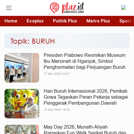
Home
Ecopluz
Politik Pluz
Metro Pluz
Sport 
Topik: BURUH
Presiden Prabowo Resmikan Museum
Ibu Marsinah di Nganjuk, Simbol
Penghormatan bagi Perjuangan Buruh
17 Mei 2026 23:57
Hari Buruh Internasional 2026, Pemkab
Gowa Tegaskan Peran Pekerja sebagai
Penggerak Pembangunan Daerah
10 Mei 2026 18:53
May Day 2026, Munafri-Aliyah
Ramaikan Fun Walk Serikat Buruh dan