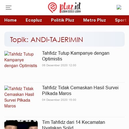
Home
Ecopluz
Politik Pluz
Metro Pluz
Sport 
Topik: ANDI-TAJERIMIN
Tahfidz Tutup Kampanye dengan
Optimistis
06 Desember 2020 12:00
Tahfidz Tidak Cemaskan Hasil Survei
Pilkada Maros
04 Desember 2020 15:00
Tim Tahfidz dari 14 Kecamatan
Nyatakan Solid