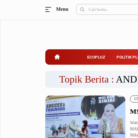
Menu
Ecopluz
Perbankan
Perhotelan
Properti
Belanja
ECOPLUZ
POLITIK P
Konstruksi
Kuliner
UMKM & Koperasi
Topik Berita :
AND
Politik Pluz
U
KPU & Bawaslu
Pemilu
MS
Parlemen
Partai Politik
Pilkada
Pilpres
Wab
MAKA
Tokoh
Mikr