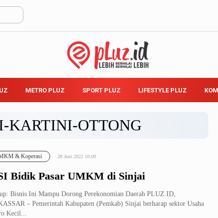
LUZ
METRO PLUZ
SPORT PLUZ
LIFESTYLE PLUZ
KOM
I-KARTINI-OTTONG
MKM & Koperasi
28 Juni 2022 10:00
I Bidik Pasar UMKM di Sinjai
up: Bisnis Ini Mampu Dorong Perekonomian Daerah PLUZ.ID,
SSAR – Pemerintah Kabupaten (Pemkab) Sinjai berharap sektor Usaha
o Kecil...