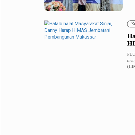
Metro Pluz
Hukum & Kriminal
Internasional
Ko
Kota
Citizen
Ha
Nasional
Pemerintahan
HI
Pendidikan
PLU
meng
(HI
Sport Pluz
Sepakbola
Futsal
MotoGP
Bulutangkis
Tinju
Golf
Formula 1
Lifestyle Pluz
Entertainment
Infotainment