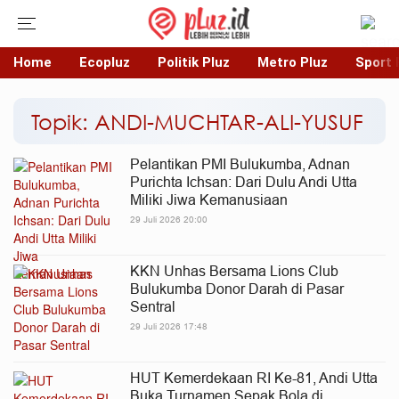
Home
Ecopluz
Politik Pluz
Metro Pluz
Sport 
Topik: ANDI-MUCHTAR-ALI-YUSUF
Pelantikan PMI Bulukumba, Adnan
Purichta Ichsan: Dari Dulu Andi Utta
Miliki Jiwa Kemanusiaan
29 Juli 2026 20:00
KKN Unhas Bersama Lions Club
Bulukumba Donor Darah di Pasar
Sentral
29 Juli 2026 17:48
HUT Kemerdekaan RI Ke-81, Andi Utta
Buka Turnamen Sepak Bola di