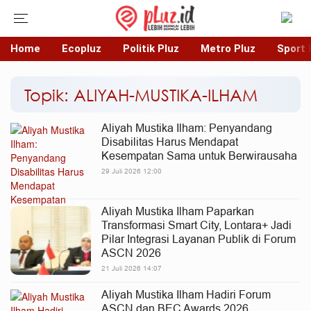
Home
Ecopluz
Politik Pluz
Metro Pluz
Sport 
Topik: ALIYAH-MUSTIKA-ILHAM
Aliyah Mustika Ilham: Penyandang
Disabilitas Harus Mendapat
Kesempatan Sama untuk Berwirausaha
29 Juli 2026 12:00
Aliyah Mustika Ilham Paparkan
Transformasi Smart City, Lontara+ Jadi
Pilar Integrasi Layanan Publik di Forum
ASCN 2026
21 Juli 2026 14:07
Aliyah Mustika Ilham Hadiri Forum
ASCN dan BEC Awards 2026