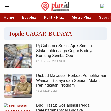
Home
Ecopluz
Politik Pluz
Metro Pluz
Sport 
Topik: CAGAR-BUDAYA
Pj Gubernur Sulsel Ajak Semua
Stakeholder Jaga Cagar Budaya
Benteng Somba Opu
27 Desember 2024 18:00
Disbud Makassar Perkuat Pemeliharaan
Warisan Budaya dan Sejarah Melalui
Peningkatan Program
13 Juli 2024 20:00
Budi Hastuti Sosialisasi Perda
Pelestarian Cagar Budaya