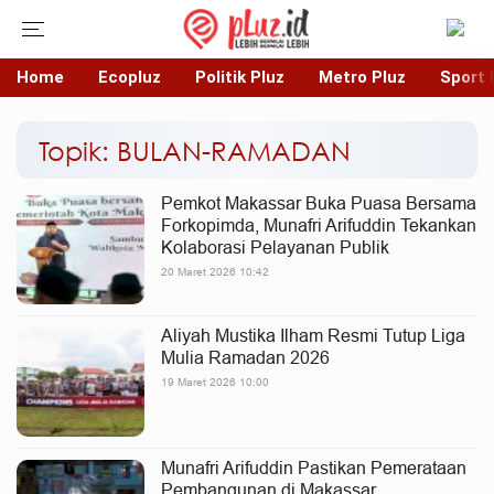
Home
Ecopluz
Politik Pluz
Metro Pluz
Sport 
Topik: BULAN-RAMADAN
Pemkot Makassar Buka Puasa Bersama
Forkopimda, Munafri Arifuddin Tekankan
Kolaborasi Pelayanan Publik
20 Maret 2026 10:42
Aliyah Mustika Ilham Resmi Tutup Liga
Mulia Ramadan 2026
19 Maret 2026 10:00
Munafri Arifuddin Pastikan Pemerataan
Pembangunan di Makassar