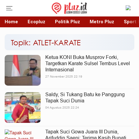
Home
Ecopluz
Politik Pluz
Metro Pluz
Sport 
Topik: ATLET-KARATE
Ketua KONI Buka Musprov Forki,
Targetkan Karate Sulsel Tembus Level
Internasional
27 November 2025 22:19
Saldy, Si Tukang Batu ke Panggung
Tapak Suci Dunia
04 Agustus 2025 22:24
Tapak Suci Gowa Juara III Dunia,
Arifuddin Saeni: Terima Kasih Bupati