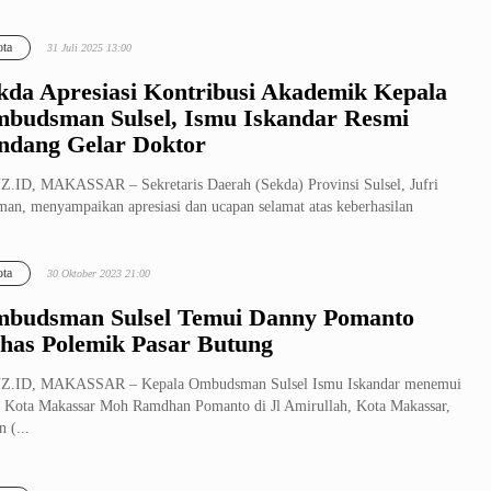
asar...
ta
31 Juli 2025 13:00
kda Apresiasi Kontribusi Akademik Kepala
budsman Sulsel, Ismu Iskandar Resmi
ndang Gelar Doktor
.ID, MAKASSAR – Sekretaris Daerah (Sekda) Provinsi Sulsel, Jufri
an, menyampaikan apresiasi dan ucapan selamat atas keberhasilan
osi dok...
ta
30 Oktober 2023 21:00
budsman Sulsel Temui Danny Pomanto
has Polemik Pasar Butung
Z.ID, MAKASSAR – Kepala Ombudsman Sulsel Ismu Iskandar menemui
 Kota Makassar Moh Ramdhan Pomanto di Jl Amirullah, Kota Makassar,
n (...