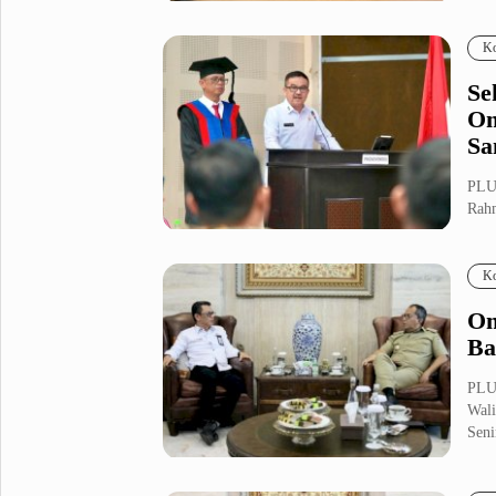
Berd
Fashion
Health
Ko
Inspirasi
Parenting
Se
Teknologi
Om
Sa
Komunitas Pluz
PLUZ
Rahm
Profil Pluz
prom
Ko
Indeks
Om
Ba
PLU
Wali
Seni