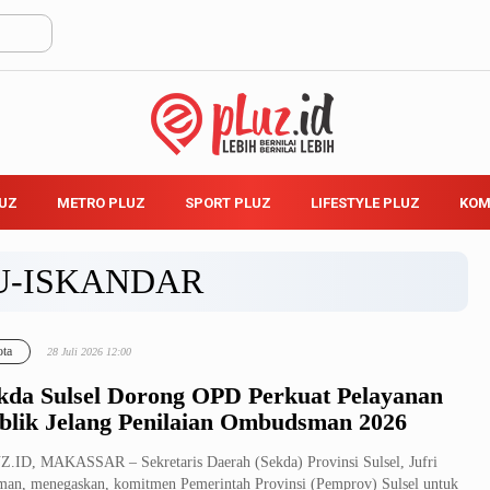
LUZ
METRO PLUZ
SPORT PLUZ
LIFESTYLE PLUZ
KOM
U-ISKANDAR
ta
28 Juli 2026 12:00
kda Sulsel Dorong OPD Perkuat Pelayanan
blik Jelang Penilaian Ombudsman 2026
.ID, MAKASSAR – Sekretaris Daerah (Sekda) Provinsi Sulsel, Jufri
an, menegaskan, komitmen Pemerintah Provinsi (Pemprov) Sulsel untuk