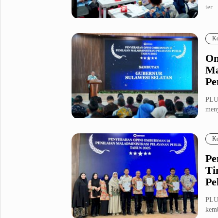
ter...
Metro Pluz
Hukum & Kriminal
Internasional
Ko
Kota
Citizen
Om
Nasional
Pemerintahan
Ma
Pendidikan
Pe
PLU
Sport Pluz
meny
Peme
Sepakbola
Futsal
Ko
MotoGP
Bulutangkis
Tinju
Golf
Pe
Ti
Formula 1
Pe
Lifestyle Pluz
PLU
kemb
Entertainment
Infotainment