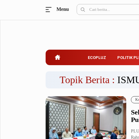
Menu
Ecopluz
Perbankan
Perhotelan
Properti
Belanja
ECOPLUZ
POLITIK P
Konstruksi
Kuliner
UMKM & Koperasi
Topik Berita :
ISM
Politik Pluz
Ko
KPU & Bawaslu
Pemilu
Se
Parlemen
Partai Politik
Pu
Pilkada
Pilpres
PLUZ
Tokoh
Rahm