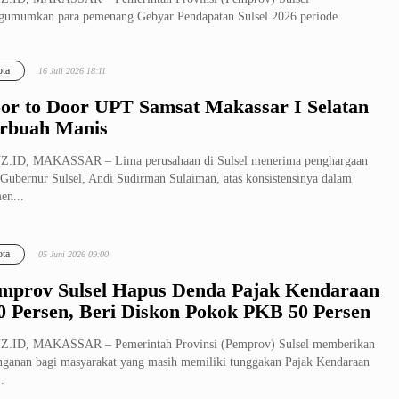
umumkan para pemenang Gebyar Pendapatan Sulsel 2026 periode
ari–Juni dalam pe...
ta
16 Juli 2026 18:11
or to Door UPT Samsat Makassar I Selatan
rbuah Manis
Z.ID, MAKASSAR – Lima perusahaan di Sulsel menerima penghargaan
 Gubernur Sulsel, Andi Sudirman Sulaiman, atas konsistensinya dalam
en...
ta
05 Juni 2026 09:00
mprov Sulsel Hapus Denda Pajak Kendaraan
0 Persen, Beri Diskon Pokok PKB 50 Persen
Z.ID, MAKASSAR – Pemerintah Provinsi (Pemprov) Sulsel memberikan
nganan bagi masyarakat yang masih memiliki tunggakan Pajak Kendaraan
.