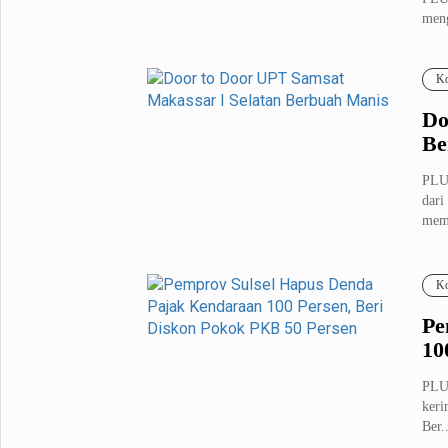
meng
Metro Pluz
Janu
Hukum & Kriminal
Internasional
Ko
Kota
Citizen
Do
Nasional
Pemerintahan
Be
Pendidikan
PLU
dari
mem
Sport Pluz
Sepakbola
Futsal
Ko
MotoGP
Bulutangkis
Tinju
Golf
Pe
10
Formula 1
PLU
Lifestyle Pluz
keri
Ber..
Entertainment
Infotainment