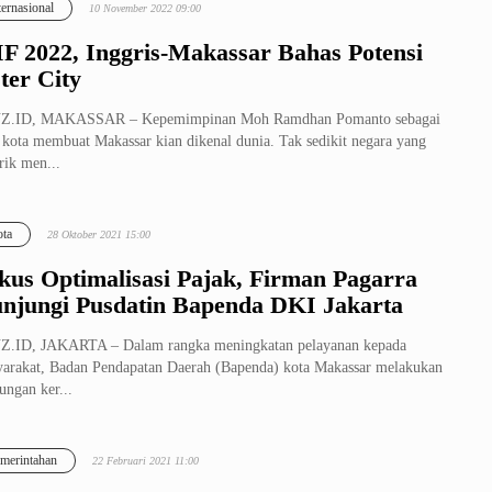
ternasional
10 November 2022 09:00
F 2022, Inggris-Makassar Bahas Potensi
ster City
Z.ID, MAKASSAR – Kepemimpinan Moh Ramdhan Pomanto sebagai
 kota membuat Makassar kian dikenal dunia. Tak sedikit negara yang
arik men...
ta
28 Oktober 2021 15:00
kus Optimalisasi Pajak, Firman Pagarra
njungi Pusdatin Bapenda DKI Jakarta
Z.ID, JAKARTA – Dalam rangka meningkatan pelayanan kepada
arakat, Badan Pendapatan Daerah (Bapenda) kota Makassar melakukan
ungan ker...
merintahan
22 Februari 2021 11:00