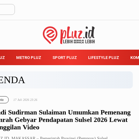
LUZ
METRO PLUZ
SPORT PLUZ
LIFESTYLE PLUZ
KOM
ENDA
ta
17 Juli 2026 23:26
di Sudirman Sulaiman Umumkan Pemenang
rah Gebyar Pendapatan Sulsel 2026 Lewat
nggilan Video
Z.ID, MAKASSAR – Pemerintah Provinsi (Pemprov) Sulsel