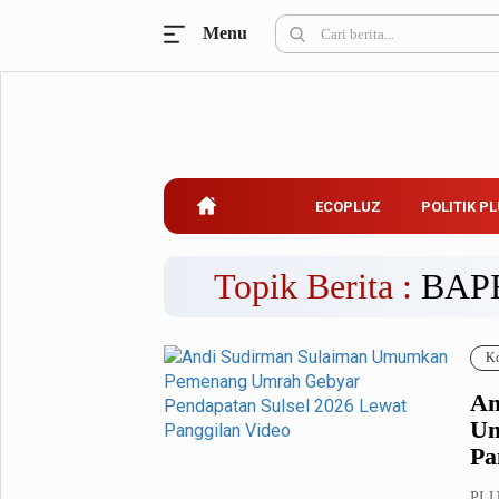
Menu
Ecopluz
Perbankan
Perhotelan
Properti
Belanja
ECOPLUZ
POLITIK P
Konstruksi
Kuliner
UMKM & Koperasi
Topik Berita :
BAP
Politik Pluz
Ko
KPU & Bawaslu
Pemilu
An
Parlemen
Partai Politik
Um
Pilkada
Pilpres
Pa
Tokoh
PLU