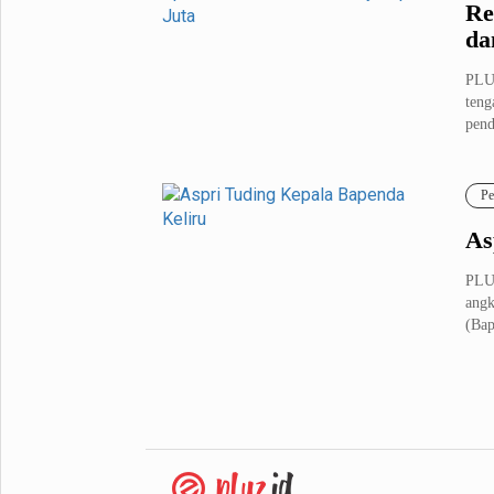
Re
da
PLUZ
teng
pend
Pe
As
PLU
angk
(Bap