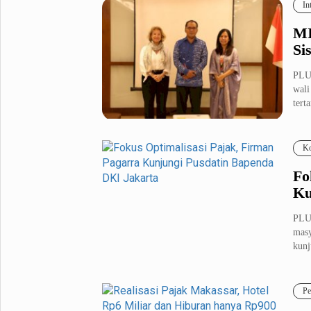
In
MI
Si
PLU
wali
tert
Ko
Fo
Ku
PLU
masy
kunj
Pe