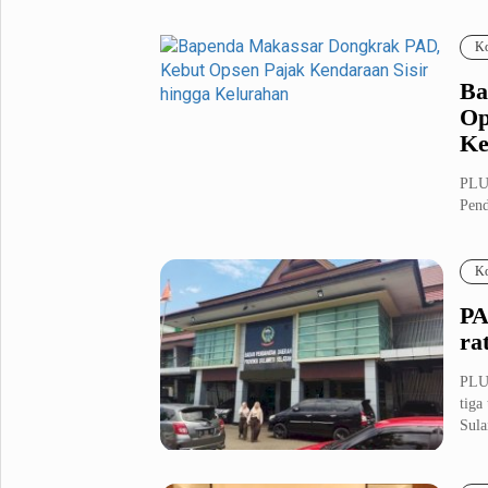
Fashion
Health
Ko
Inspirasi
Parenting
Ba
Teknologi
Op
Ke
Komunitas Pluz
PLU
Pend
Profil Pluz
unt..
Ko
Indeks
PA
ra
PLUZ
tiga
Sula