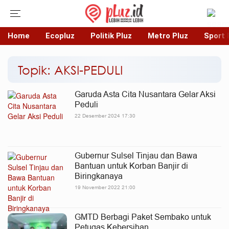
Home
Ecopluz
Politik Pluz
Metro Pluz
Sport 
Topik: AKSI-PEDULI
Garuda Asta Cita Nusantara Gelar Aksi
Peduli
22 Desember 2024 17:30
Gubernur Sulsel Tinjau dan Bawa
Bantuan untuk Korban Banjir di
Biringkanaya
19 November 2022 21:00
GMTD Berbagi Paket Sembako untuk
Petugas Kebersihan