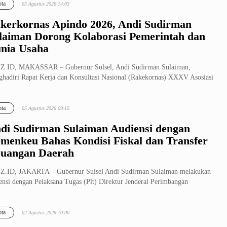
ta
05 Agustus 2026 14:03
kerkornas Apindo 2026, Andi Sudirman
laiman Dorong Kolaborasi Pemerintah dan
nia Usaha
Z.ID, MAKASSAR – Gubernur Sulsel, Andi Sudirman Sulaiman,
hadiri Rapat Kerja dan Konsultasi Nasional (Rakekornas) XXXV Asosiasi
usaha...
ta
05 Agustus 2026 09:15
di Sudirman Sulaiman Audiensi dengan
menkeu Bahas Kondisi Fiskal dan Transfer
uangan Daerah
Z.ID, JAKARTA – Gubernur Sulsel Andi Sudirman Sulaiman melakukan
ensi dengan Pelaksana Tugas (Plt) Direktur Jenderal Perimbangan
ngan...
ta
02 Agustus 2026 10:00