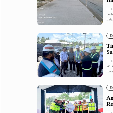
PLU
perl
Letj.
Ko
Ti
Su
PLUZ
Wila
Koru
Ko
An
Re