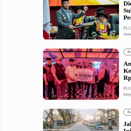
Di
Su
Pe
PLU
mend
ting
Ko
An
Ke
Rp
PLU
meng
Abdu
Ko
Ja
In