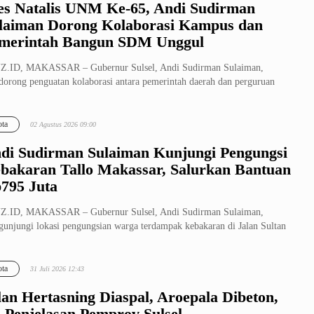
es Natalis UNM Ke-65, Andi Sudirman
laiman Dorong Kolaborasi Kampus dan
merintah Bangun SDM Unggul
Z.ID, MAKASSAR – Gubernur Sulsel, Andi Sudirman Sulaiman,
orong penguatan kolaborasi antara pemerintah daerah dan perguruan
gi dalam ...
ta
02 Agustus 2026 09:00
di Sudirman Sulaiman Kunjungi Pengungsi
bakaran Tallo Makassar, Salurkan Bantuan
795 Juta
Z.ID, MAKASSAR – Gubernur Sulsel, Andi Sudirman Sulaiman,
unjungi lokasi pengungsian warga terdampak kebakaran di Jalan Sultan
llah I...
ta
31 Juli 2026 12:43
lan Hertasning Diaspal, Aroepala Dibeton,
i Penjelasan Pemprov Sulsel