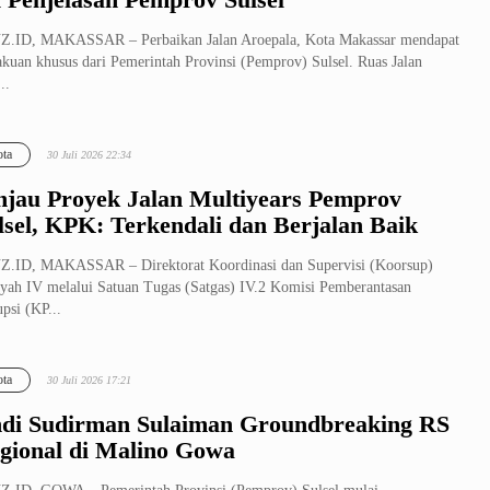
Z.ID, MAKASSAR – Perbaikan Jalan Aroepala, Kota Makassar mendapat
akuan khusus dari Pemerintah Provinsi (Pemprov) Sulsel. Ruas Jalan
..
ta
30 Juli 2026 22:34
njau Proyek Jalan Multiyears Pemprov
lsel, KPK: Terkendali dan Berjalan Baik
.ID, MAKASSAR – Direktorat Koordinasi dan Supervisi (Koorsup)
yah IV melalui Satuan Tugas (Satgas) IV.2 Komisi Pemberantasan
psi (KP...
ta
30 Juli 2026 17:21
di Sudirman Sulaiman Groundbreaking RS
gional di Malino Gowa