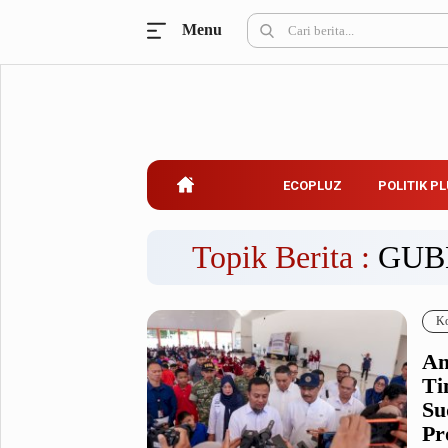
Menu
Ecopluz
Perbankan
Perhotelan
Properti
Belanja
ECOPLUZ
POLITIK P
Konstruksi
Kuliner
UMKM & Koperasi
Topik Berita :
GUB
Politik Pluz
Ko
KPU & Bawaslu
Pemilu
An
Parlemen
Partai Politik
Ti
Pilkada
Pilpres
Su
Tokoh
Pr