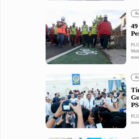
(KD
Fashion
Health
Ko
Inspirasi
Parenting
49
Teknologi
Pe
Komunitas Pluz
PLU
Mult
menu
Profil Pluz
Ko
Indeks
Ti
Gu
PS
PLU
mene
Ling