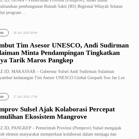
.ID, GOWA – Pemerintah Provinsi (Pemprov) Sulsel mulai
alisasikan pembangunan Rumah Sakit (RS) Regional Wilayah Selatan
lui program ...
ta
28 Juli 2026 09:00
mbut Tim Asesor UNESCO, Andi Sudirman
laiman Minta Pendampingan Tingkatkan
ya Tarik Maros Pangkep
Z.ID, MAKASSAR – Gubernur Sulsel Andi Sudirman Sulaiman
yambut kedatangan Tim Asesor UNESCO Global Geopark Soo Jae Lee
 Korea Selatan ...
ta
27 Juli 2026 17:09
mprov Sulsel Ajak Kolaborasi Percepat
mulihan Ekosistem Mangrove
Z.ID, PANGKEP – Pemerintah Provinsi (Pemprov) Sulsel mengajak
ruh elemen masyarakat memperkuat kolaborasi dalam menjaga dan