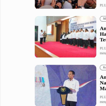
PLU
Metro Pluz
mend
Raky
Hukum & Kriminal
Internasional
Me
Kota
Citizen
An
Nasional
Pemerintahan
Ha
Pendidikan
Te
PLU
Sport Pluz
meng
seka
Sepakbola
Futsal
Ko
MotoGP
Bulutangkis
Tinju
Golf
An
Na
Formula 1
Ma
Lifestyle Pluz
PLU
meng
Entertainment
Infotainment