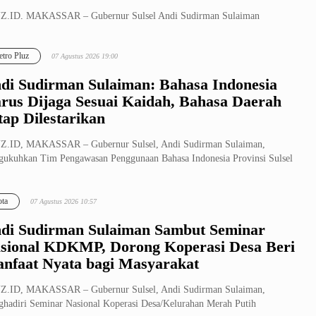
Z.ID, MAKASSAR – Gubernur Sulsel Andi Sudirman Sulaiman
ampingi Menteri Sosial RI Saifullah Yusuf meninjau aktivitas Sekolah
at Terin...
tro Pluz
07 Agustus 2026 19:00
di Sudirman Sulaiman: Bahasa Indonesia
rus Dijaga Sesuai Kaidah, Bahasa Daerah
tap Dilestarikan
Z.ID, MAKASSAR – Gubernur Sulsel, Andi Sudirman Sulaiman,
ukuhkan Tim Pengawasan Penggunaan Bahasa Indonesia Provinsi Sulsel
ligus me...
ta
07 Agustus 2026 10:57
di Sudirman Sulaiman Sambut Seminar
sional KDKMP, Dorong Koperasi Desa Beri
nfaat Nyata bagi Masyarakat
Z.ID, MAKASSAR – Gubernur Sulsel, Andi Sudirman Sulaiman,
hadiri Seminar Nasional Koperasi Desa/Kelurahan Merah Putih