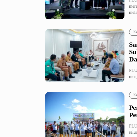
PLUZ
mere
mela
Ko
Sa
Su
Da
PLU
men
dari
Ko
Pe
Pe
PLU
selu