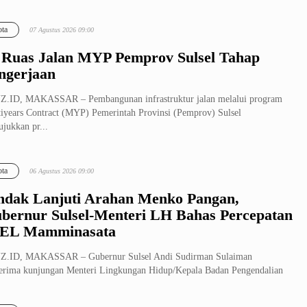
KMP) yang dige...
ta
07 Agustus 2026 09:00
 Ruas Jalan MYP Pemprov Sulsel Tahap
ngerjaan
Z.ID, MAKASSAR – Pembangunan infrastruktur jalan melalui program
iyears Contract (MYP) Pemerintah Provinsi (Pemprov) Sulsel
jukkan pr...
ta
06 Agustus 2026 09:00
ndak Lanjuti Arahan Menko Pangan,
bernur Sulsel-Menteri LH Bahas Percepatan
EL Mamminasata
Z.ID, MAKASSAR – Gubernur Sulsel Andi Sudirman Sulaiman
rima kunjungan Menteri Lingkungan Hidup/Kepala Badan Pengendalian
kungan Hidu...