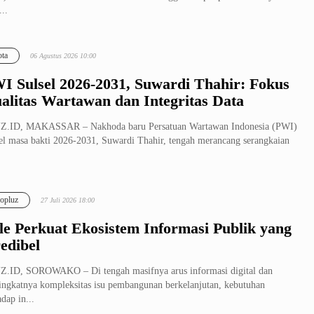
...
ta
06 Agustus 2026 10:00
I Sulsel 2026-2031, Suwardi Thahir: Fokus
alitas Wartawan dan Integritas Data
Z.ID, MAKASSAR – Nakhoda baru Persatuan Wartawan Indonesia (PWI)
el masa bakti 2026-2031, Suwardi Thahir, tengah merancang serangkaian
opluz
27 Juli 2026 18:00
le Perkuat Ekosistem Informasi Publik yang
edibel
.ID, SOROWAKO – Di tengah masifnya arus informasi digital dan
ngkatnya kompleksitas isu pembangunan berkelanjutan, kebutuhan
adap in...