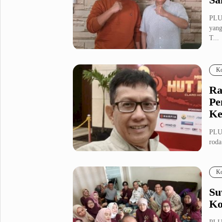
PLU
yang
T...
Ko
Ra
Pe
Ke
PLU
roda
Kon.
Ko
Su
Ko