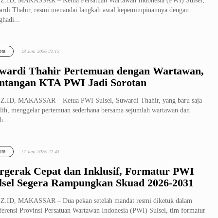
Z.ID, MAKASSAR – Ketua Persatuan Wartawan Indonesia (PWI) Sulsel,
rdi Thahir, resmi menandai langkah awal kepemimpinannya dengan
hadi...
ta
18 Juni 2026 22:12
wardi Thahir Pertemuan dengan Wartawan,
ntangan KTA PWI Jadi Sorotan
.ID, MAKASSAR – Ketua PWI Sulsel, Suwardi Thahir, yang baru saja
ilih, menggelar pertemuan sederhana bersama sejumlah wartawan dan
h...
ta
17 Juni 2026 22:43
rgerak Cepat dan Inklusif, Formatur PWI
lsel Segera Rampungkan Skuad 2026-2031
Z.ID, MAKASSAR – Dua pekan setelah mandat resmi diketuk dalam
erensi Provinsi Persatuan Wartawan Indonesia (PWI) Sulsel, tim formatur