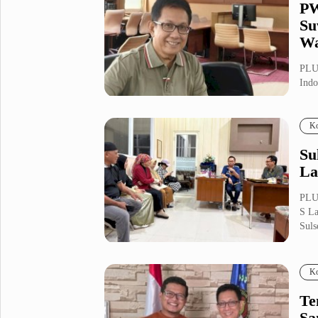
PW
Su
Wa
PLUZ
Indo
diskr
Ko
Su
La
PLUZ
S La
Suls
Ko
Te
Sa