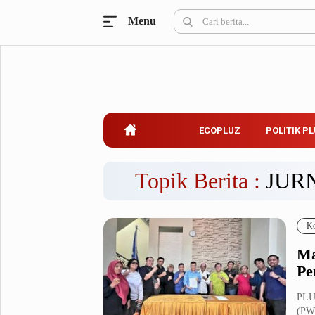
Menu
Ecopluz
Perbankan
Perhotelan
Properti
Belanja
ECOPLUZ
POLITIK P
Konstruksi
Kuliner
UMKM & Koperasi
Topik Berita :
JUR
Politik Pluz
Ko
KPU & Bawaslu
Pemilu
Ma
Parlemen
Partai Politik
Pe
Pilkada
Pilpres
PLU
Tokoh
(PWI