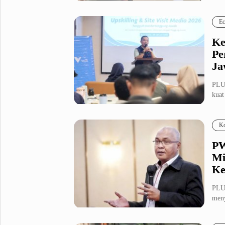
Fashion
Health
Ec
Inspirasi
Parenting
Ke
Teknologi
Pe
Ja
Komunitas Pluz
PLU
kuat
Profil Pluz
sebag
Ko
Indeks
PW
Mi
Ke
PLU
meny
Pari