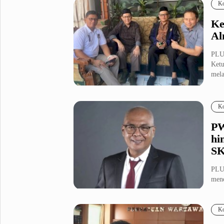
Ko
Ke
Al
PLU
Ketu
mela
Ko
PW
hi
SK
PLU
mene
seba
Ko