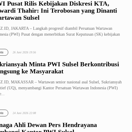
I Pusat Rilis Kebijakan Diskresi KTA,
wardi Thahir: Ini Terobosan yang Dinanti
rtawan Sulsel
.ID, JAKARTA – Langkah progresif diambil Persatuan Wartawan
nesia (PWI) Pusat dengan menerbitkan Surat Keputusan (SK) kebijakan
esi...
ta
26 Juni 2026 19:56
kriansyah Minta PWI Sulsel Berkontribusi
ngsung ke Masyarakat
.ID, MAKASSAR – Wartawan senior nasional asal Sulsel, Sukriansyah
tief (UQ), menyambangi Kantor Persatuan Wartawan Indonesia (PWI)
e...
ta
24 Juni 2026 22:08
naga Ahli Dewan Pers Hendrayana
mbangi Kantor PWI Sulsel