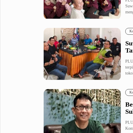
PLU
Suwa
meng
Ko
Su
Ta
PLUZ
terp
toko
Ko
Be
Su
PLU
Konf