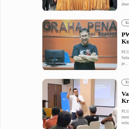
diter
Metro Pluz
Hukum & Kriminal
Internasional
Ko
Kota
Citizen
PW
Nasional
Pemerintahan
Ku
Pendidikan
PLU
Suls
pr...
Sport Pluz
Sepakbola
Futsal
Ec
MotoGP
Bulutangkis
Tinju
Golf
Va
Kr
Formula 1
PLUZ
Lifestyle Pluz
meni
terh
Entertainment
Infotainment