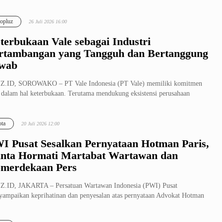
opluz
26 Juli 2026 16:00
terbukaan Vale sebagai Industri
rtambangan yang Tangguh dan Bertanggung
wab
Z.ID, SOROWAKO – PT Vale Indonesia (PT Vale) memiliki komitmen
 dalam hal keterbukaan. Terutama mendukung eksistensi perusahaan
ai i...
ta
20 Juli 2026 12:00
I Pusat Sesalkan Pernyataan Hotman Paris,
nta Hormati Martabat Wartawan dan
merdekaan Pers
Z.ID, JAKARTA – Persatuan Wartawan Indonesia (PWI) Pusat
ampaikan keprihatinan dan penyesalan atas pernyataan Advokat Hotman
s Hutape...