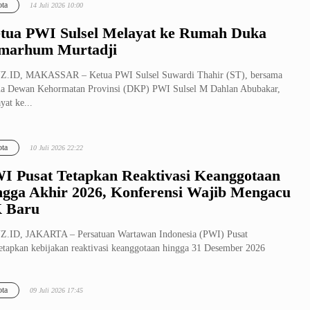
ta
14 Juli 2026 10:00
tua PWI Sulsel Melayat ke Rumah Duka
marhum Murtadji
Z.ID, MAKASSAR – Ketua PWI Sulsel Suwardi Thahir (ST), bersama
a Dewan Kehormatan Provinsi (DKP) PWI Sulsel M Dahlan Abubakar,
yat ke...
ta
10 Juli 2026 22:22
I Pusat Tetapkan Reaktivasi Keanggotaan
ngga Akhir 2026, Konferensi Wajib Mengacu
 Baru
Z.ID, JAKARTA – Persatuan Wartawan Indonesia (PWI) Pusat
tapkan kebijakan reaktivasi keanggotaan hingga 31 Desember 2026
gai bagian d...
ta
09 Juli 2026 17:45