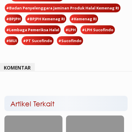
#Badan Penyelenggara Jaminan Produk Halal Kemenag RI
#BPJPH
#BPJPH Kemenag RI
#Kemenag RI
#Lembaga Pemeriksa Halal
#LPH
#LPH Sucofindo
#MUI
#PT Sucofindo
#Sucofindo
KOMENTAR
Artikel Terkait