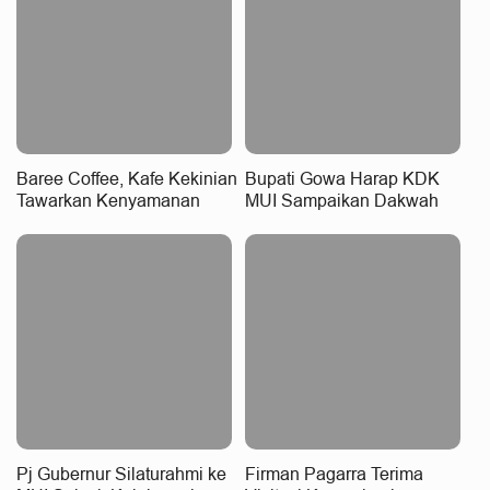
Baree Coffee, Kafe Kekinian
Bupati Gowa Harap KDK
Tawarkan Kenyamanan
MUI Sampaikan Dakwah
Hadir di Adhyaksa Lama
dengan Sejuk dan Inklusif
Makassar
Pj Gubernur Silaturahmi ke
Firman Pagarra Terima