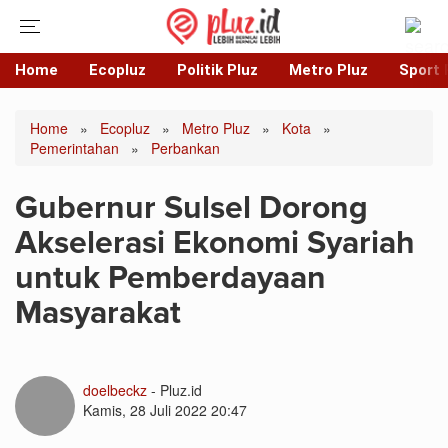
Home
Ecopluz
Politik Pluz
Metro Pluz
Sport 
Home
»
Ecopluz
»
Metro Pluz
»
Kota
»
Pemerintahan
»
Perbankan
Gubernur Sulsel Dorong
Akselerasi Ekonomi Syariah
untuk Pemberdayaan
Masyarakat
doelbeckz
- Pluz.id
Kamis, 28 Juli 2022 20:47