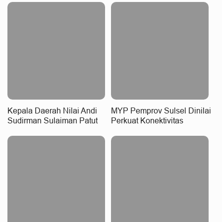
Kepala Daerah Nilai Andi
MYP Pemprov Sulsel Dinilai
Sudirman Sulaiman Patut
Perkuat Konektivitas
Raih Penghargaan
Wilayah
Nasional, MYP Perkuat
Konektivitas