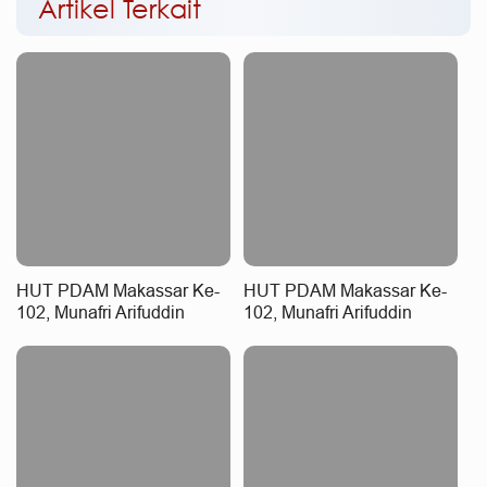
Artikel Terkait
HUT PDAM Makassar Ke-
HUT PDAM Makassar Ke-
102, Munafri Arifuddin
102, Munafri Arifuddin
Serukan Direksi Perkuat
Apresiasi Komitmen
Pelayanan Air Bersih
Tingkatkan Pelayanan Air
Bersih