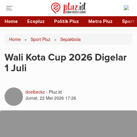
Home
Ecopluz
Politik Pluz
Metro Pluz
Sport 
Home
»
Sport Pluz
»
Sepakbola
Wali Kota Cup 2026 Digelar
1 Juli
doelbeckz
- Pluz.id
Jumat, 22 Mei 2026 17:26