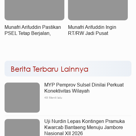
Munafri Arifuddin Pastikan
Munafri Arifuddin Ingin
PSEL Tetap Berjalan,
RT/RW Jadi Pusat
Penetapan Lokasi Masih
Pemberdayaan Warga
Dibahas
Lewat Pengelolaan Sampah
Berita Terbaru Lainnya
MYP Pemprov Sulsel Dinilai Perkuat
Konektivitas Wilayah
49 Menit lalu
Uji Nurdin Lepas Kontingen Pramuka
Kwarcab Bantaeng Menuju Jambore
Nasional XII 2026