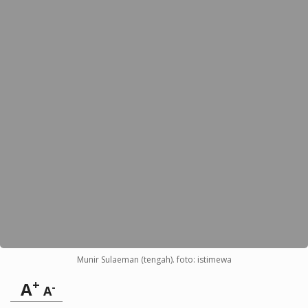
Munir Sulaeman (tengah). foto: istimewa
+
A
-
A