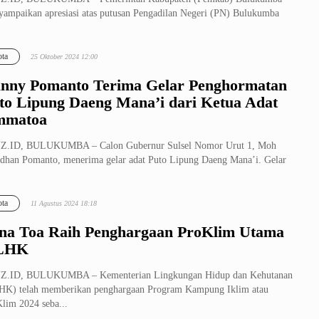
ampaikan apresiasi atas putusan Pengadilan Negeri (PN) Bulukumba
m perkara ...
ta
25 Oktober 2024 12:00
nny Pomanto Terima Gelar Penghormatan
to Lipung Daeng Mana’i dari Ketua Adat
mmatoa
Z.ID, BULUKUMBA – Calon Gubernur Sulsel Nomor Urut 1, Moh
han Pomanto, menerima gelar adat Puto Lipung Daeng Mana’i. Gelar
but dib...
ta
11 Agustus 2024 18:18
na Toa Raih Penghargaan ProKlim Utama
LHK
Z.ID, BULUKUMBA – Kementerian Lingkungan Hidup dan Kehutanan
K) telah memberikan penghargaan Program Kampung Iklim atau
lim 2024 seba...