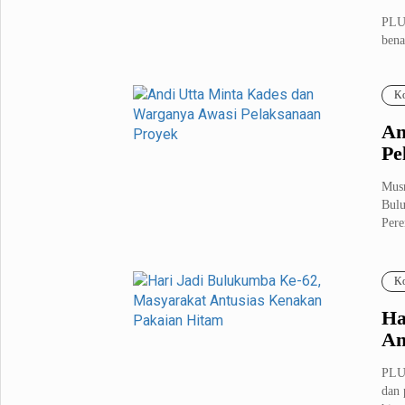
PLU
bena
masy
Ko
An
Pe
Mus
Bulu
Pere
Ko
Ha
An
PLU
dan 