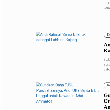
PLU
kolo
Ko
An
Ka
PLUZ
Poss
Sebu
Ko
Gu
Ut
A