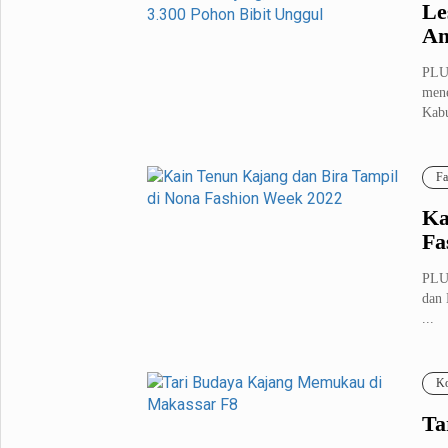
Le
An
PLU
mene
Kabu
Fa
Ka
Fa
PLU
dan 
...
Ko
Ta