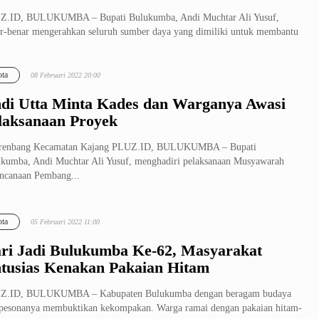
Z.ID, BULUKUMBA – Bupati Bulukumba, Andi Muchtar Ali Yusuf,
r-benar mengerahkan seluruh sumber daya yang dimiliki untuk membantu
arak...
ta
08 Februari 2022 20:00
di Utta Minta Kades dan Warganya Awasi
laksanaan Proyek
renbang Kecamatan Kajang PLUZ.ID, BULUKUMBA – Bupati
kumba, Andi Muchtar Ali Yusuf, menghadiri pelaksanaan Musyawarah
ncanaan Pembang...
ta
05 Februari 2022 11:00
ri Jadi Bulukumba Ke-62, Masyarakat
tusias Kenakan Pakaian Hitam
Z.ID, BULUKUMBA – Kabupaten Bulukumba dengan beragam budaya
pesonanya membuktikan kekompakan. Warga ramai dengan pakaian hitam-