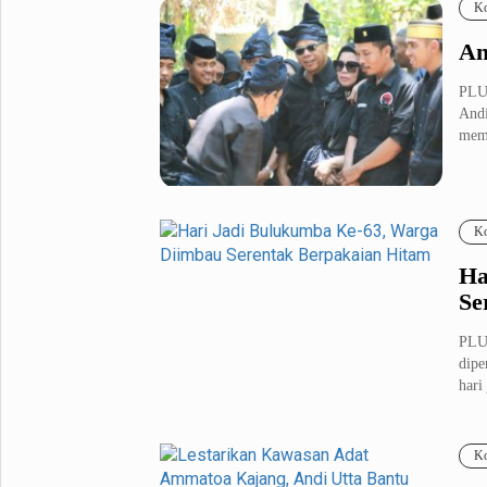
Ko
An
PLUZ
Andi
mem
Ko
Ha
Se
PLU
dipe
hari 
Ko