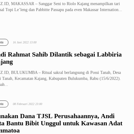
Z.ID, MAKASSAR – Sanggar Seni to Riolo Kajang menampilkan tari
sal Topi Le’leng dan Pabbitte Passapu pada even Makassar Internation...
ta
16 Juni 2022 13:00
di Rahmat Sahib Dilantik sebagai Labbiria
jang
.ID, BULUKUMBA – Ritual sakral berlangsung di Possi Tanah, Desa
i Tanah, Kecamatan Kajang, Kabupaten Bulukumba, Rabu (15/6/2022).
ah...
ta
08 Februari 2022 23:00
nakan Dana TJSL Perusahaannya, Andi
ta Bantu Bibit Unggul untuk Kawasan Adat
mmatoa