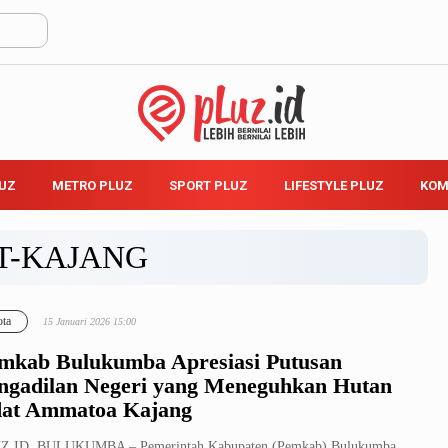
LUZ
METRO PLUZ
SPORT PLUZ
LIFESTYLE PLUZ
KOM
T-KAJANG
ta
15 Januari 2026 15:00
mkab Bulukumba Apresiasi Putusan
ngadilan Negeri yang Meneguhkan Hutan
at Ammatoa Kajang
Z.ID, BULUKUMBA – Pemerintah Kabupaten (Pemkab) Bulukumba