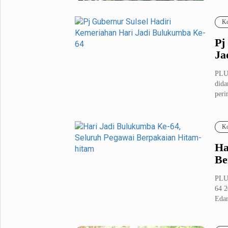
Fashion
Health
Ko
Inspirasi
Parenting
Pj
Teknologi
Ja
Komunitas Pluz
PLU
dida
perin
Profil Pluz
Ko
Indeks
Ha
Be
PLU
64 2
Edar