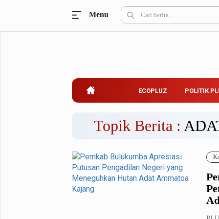
Menu
Ecopluz
Perbankan
Perhotelan
Properti
Belanja
ECOPLUZ
POLITIK P
Konstruksi
Kuliner
UMKM & Koperasi
Topik Berita :
ADA
Politik Pluz
Ko
KPU & Bawaslu
Pemilu
Pe
Parlemen
Partai Politik
Pe
Pilkada
Pilpres
Ad
Tokoh
PLU