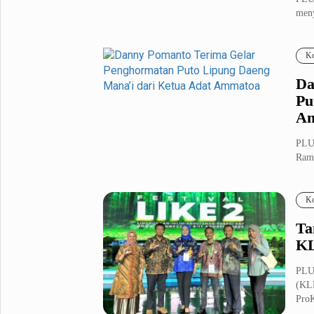
meny
Metro Pluz
dala
Hukum & Kriminal
Internasional
Ko
Kota
Citizen
Da
Nasional
Pemerintahan
Pu
Pendidikan
A
PLU
Sport Pluz
Ramd
terse
Sepakbola
Futsal
Ko
MotoGP
Bulutangkis
Tinju
Golf
Ta
K
Formula 1
PLU
Lifestyle Pluz
(KLH
ProK
Entertainment
Infotainment