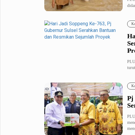
dida
Metro Pluz
me..
Hukum & Kriminal
Internasional
Ko
Kota
Citizen
Ha
Nasional
Pemerintahan
Se
Pendidikan
Pr
PLUZ
Sport Pluz
turu
Sepakbola
Futsal
Ko
MotoGP
Bulutangkis
Tinju
Golf
Pj
Se
Formula 1
PLUZ
Lifestyle Pluz
mend
mens
Entertainment
Infotainment