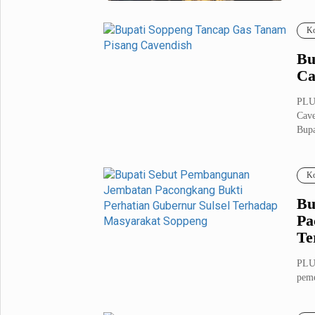
Fashion
Health
Ko
Inspirasi
Parenting
Bu
Teknologi
Ca
Komunitas Pluz
PLU
Cave
Bupa
Profil Pluz
Ko
Indeks
Bu
Pa
Te
PLU
peme
Suls