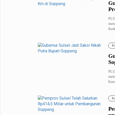
Gu
Pr
PLU
mere
Kedu
Ko
Gu
So
PLU
memb
Kasw
Ko
Pe
un