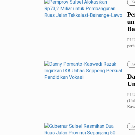
Ko
Pe
un
Ba
PLU
perh
mem
Ko
Da
Un
PLUZ
(Unh
Kasw
Ko