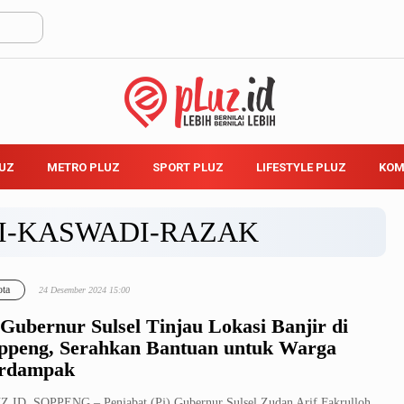
LUZ
METRO PLUZ
SPORT PLUZ
LIFESTYLE PLUZ
KOM
I-KASWADI-RAZAK
ta
24 Desember 2024 15:00
 Gubernur Sulsel Tinjau Lokasi Banjir di
ppeng, Serahkan Bantuan untuk Warga
rdampak
.ID, SOPPENG – Penjabat (Pj) Gubernur Sulsel Zudan Arif Fakrulloh