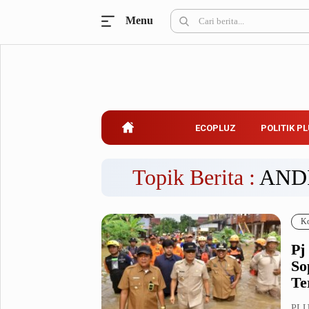
Menu
Ecopluz
Perbankan
Perhotelan
Properti
Belanja
ECOPLUZ
POLITIK P
Konstruksi
Kuliner
UMKM & Koperasi
Topik Berita :
AND
Politik Pluz
Ko
KPU & Bawaslu
Pemilu
Pj
Parlemen
Partai Politik
So
Pilkada
Pilpres
Te
Tokoh
PLUZ