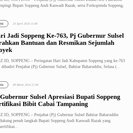
mpingi Bupati Soppeng Andi Kaswadi Razak, serta Forkopimda Soppeng,
.
ta
24 April 2024 15:00
ri Jadi Soppeng Ke-763, Pj Gubernur Sulsel
rahkan Bantuan dan Resmikan Sejumlah
oyek
.ID, SOPPENG – Peringatan Hari Jadi Kabupaten Soppeng yang ke-763
t dihadiri Penjabat (Pj) Gubernur Sulsel, Bahtiar Baharuddin, Selasa (...
ta
08 Maret 2024 21:00
 Gubernur Sulsel Apresiasi Bupati Soppeng
rtifikasi Bibit Cabai Tampaning
.ID, SOPPENG – Penjabat (Pj) Gubernur Sulsel Bahtiar Baharuddin
ukung penuh langkah Bupati Soppeng Andi Kaswadi Razak yang
ertifikas...