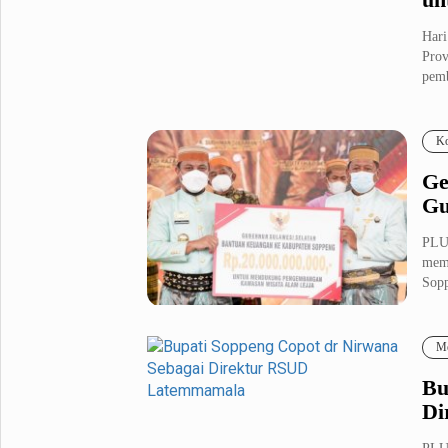
Har
Prov
pemb
Ko
Ge
Gu
PLU
memb
Sopp
Me
Bu
Di