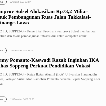
ta
22 Maret 2023 13:00
mprov Sulsel Alokasikan Rp73,2 Miliar
tuk Pembangunan Ruas Jalan Takkalasi-
inange-Lawo
Z.ID, SOPPENG – Pemerintah Provinsi (Pemprov) Sulsel memberikan
atian dan fokus pembangunan infastruktur antar kabupaten untuk
permuda...
ta
19 Februari 2023 18:00
nny Pomanto-Kaswadi Razak Inginkan IKA
has Soppeng Perkuat Pendidikan Vokasi
.ID, SOPPENG – Ketua Ikatan Alumni (IKA) Universitas Hasanuddin
as) Wilayah Sulsel Moh Ramdhan Pomanto bersama Bupati Soppeng Andi
a...
ta
19 Desember 2022 12:00