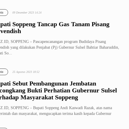
ta
09 Desember 2023 14:24
pati Soppeng Tancap Gas Tanam Pisang
vendish
Z.ID, SOPPENG – Pascapencanangan program Budidaya Pisang
ndish yang dilakukan Penjabat (Pj) Gubernur Sulsel Bahtiar Baharuddin,
ti So...
ta
25 Agustus 2023 18:52
pati Sebut Pembangunan Jembatan
congkang Bukti Perhatian Gubernur Sulsel
rhadap Masyarakat Soppeng
Z.ID, SOPPENG – Bupati Soppeng Andi Kaswadi Razak, atas nama
rintah dan masyarakat, mengucapkan terima kasih kepada Gubernur
el Andi ...