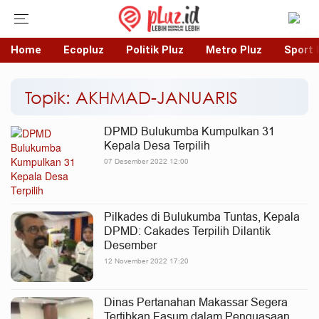
Home
Ecopluz
Politik Pluz
Metro Pluz
Sport 
Topik: AKHMAD-JANUARIS
DPMD Bulukumba Kumpulkan 31
Kepala Desa Terpilih
07 Desember 2022 12:00
Pilkades di Bulukumba Tuntas, Kepala
DPMD: Cakades Terpilih Dilantik
Desember
12 November 2022 17:20
Dinas Pertanahan Makassar Segera
Tertibkan Fasum dalam Penguasaan