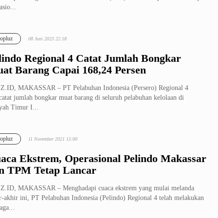
asio...
opluz
08 Juni 2023 22:18
lindo Regional 4 Catat Jumlah Bongkar
at Barang Capai 168,24 Persen
Z.ID, MAKASSAR – PT Pelabuhan Indonesia (Persero) Regional 4
atat jumlah bongkar muat barang di seluruh pelabuhan kelolaan di
yah Timur I...
opluz
11 November 2021 15:00
aca Ekstrem, Operasional Pelindo Makassar
n TPM Tetap Lancar
Z.ID, MAKASSAR – Menghadapi cuaca ekstrem yang mulai melanda
r-akhir ini, PT Pelabuhan Indonesia (Pelindo) Regional 4 telah melakukan
aga...