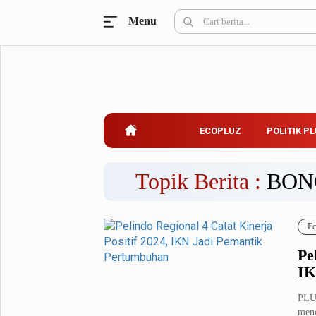
Menu
Ecopluz
Perbankan
Perhotelan
Properti
Belanja
ECOPLUZ
POLITIK P
Konstruksi
Kuliner
UMKM & Koperasi
Topik Berita :
BON
Politik Pluz
Ec
KPU & Bawaslu
Pemilu
Pe
Parlemen
Partai Politik
IK
Pilkada
Pilpres
PLU
Tokoh
menc