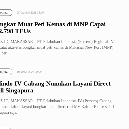
opluz
25 Oktober 2021 23:00
ngkar Muat Peti Kemas di MNP Capai
2.798 TEUs
Z.ID, MAKASSAR – PT Pelabuhan Indonesia (Persero) Regional IV
atat aktivitas bongkar muat peti kemas di Makassar New Port (MNP)
 ber...
opluz
18 Maret 2021 20:00
lindo IV Cabang Nunukan Layani Direct
ll Singapura
Z.ID, MAKASSAR – PT Pelabuhan Indonesia IV (Persero) Cabang
kan telah melayani bongkar muat direct call MV Kaltim Express dari
apura seja...