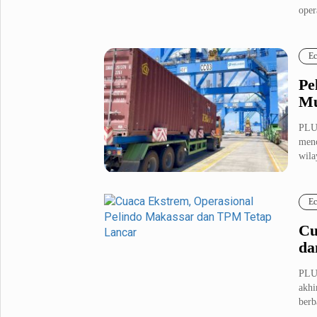
oper
Metro Pluz
Hukum & Kriminal
Internasional
Ec
Kota
Citizen
Pe
Nasional
Pemerintahan
Mu
Pendidikan
PLU
menc
wila
Sport Pluz
Sepakbola
Futsal
Ec
MotoGP
Bulutangkis
Tinju
Golf
Cu
da
Formula 1
PLU
Lifestyle Pluz
akhi
berb
Entertainment
Infotainment