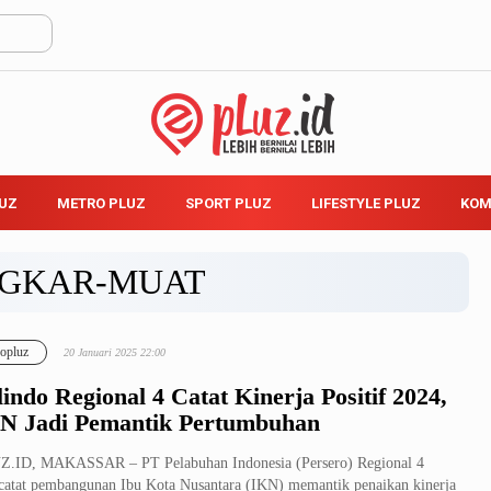
LUZ
METRO PLUZ
SPORT PLUZ
LIFESTYLE PLUZ
KOM
GKAR-MUAT
opluz
20 Januari 2025 22:00
lindo Regional 4 Catat Kinerja Positif 2024,
N Jadi Pemantik Pertumbuhan
Z.ID, MAKASSAR – PT Pelabuhan Indonesia (Persero) Regional 4
atat pembangunan Ibu Kota Nusantara (IKN) memantik penaikan kinerja