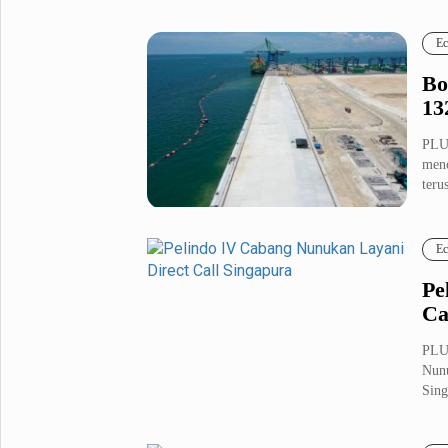
Fashion
Health
Ec
Inspirasi
Parenting
Bo
Teknologi
13
Komunitas Pluz
PLU
menc
terus
Profil Pluz
Ec
Indeks
Pe
Ca
PLU
Nunu
Sing