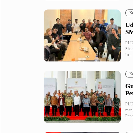
Pemb
Fashion
Health
Ko
Inspirasi
Parenting
Ud
Teknologi
SM
Komunitas Pluz
PLU
Shap
In...
Profil Pluz
Ko
Indeks
Gu
Pe
PLUZ
meng
Pena