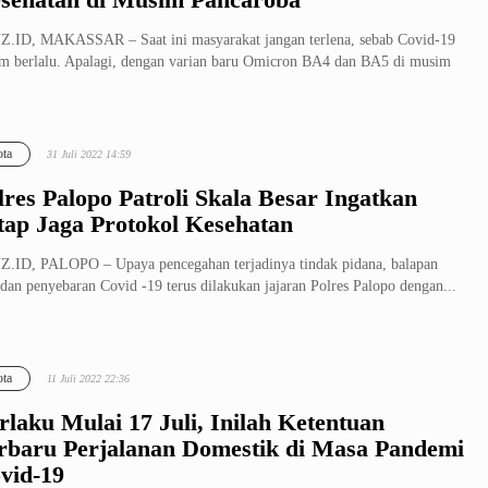
.ID, MAKASSAR – Saat ini masyarakat jangan terlena, sebab Covid-19
m berlalu. Apalagi, dengan varian baru Omicron BA4 dan BA5 di musim
ta
31 Juli 2022 14:59
lres Palopo Patroli Skala Besar Ingatkan
tap Jaga Protokol Kesehatan
.ID, PALOPO – Upaya pencegahan terjadinya tindak pidana, balapan
, dan penyebaran Covid -19 terus dilakukan jajaran Polres Palopo dengan...
ta
11 Juli 2022 22:36
rlaku Mulai 17 Juli, Inilah Ketentuan
rbaru Perjalanan Domestik di Masa Pandemi
vid-19