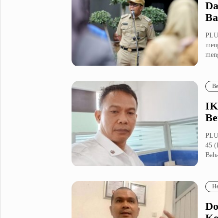
Da
Ba
PLU
meng
meng
Be
IK
Be
PLU
45 (
Baha
He
Do
Ke