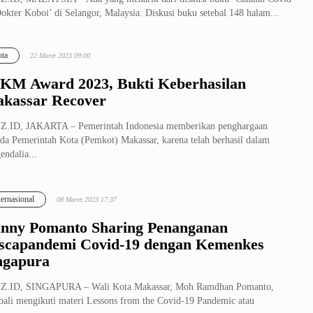
okter Koboi’ di Selangor, Malaysia. Diskusi buku setebal 148 halam...
ta
22 Maret 2023 09:00
KM Award 2023, Bukti Keberhasilan
kassar Recover
Z.ID, JAKARTA – Pemerintah Indonesia memberikan penghargaan
da Pemerintah Kota (Pemkot) Makassar, karena telah berhasil dalam
endalia...
ternasional
08 Maret 2023 17:37
nny Pomanto Sharing Penanganan
scapandemi Covid-19 dengan Kemenkes
ngapura
Z.ID, SINGAPURA – Wali Kota Makassar, Moh Ramdhan Pomanto,
ali mengikuti materi Lessons from the Covid-19 Pandemic atau