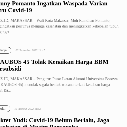
nny Pomanto Ingatkan Waspada Varian
ru Covid-19
Z.ID, MAKASSAR – Wali Kota Makassar, Moh Ramdhan Pomanto,
ingatkan perlunya menjaga kesehatan dan meningkatkan kekebalan tubuh
ingat ...
lanja
02 September 2022 14:47
AUBOS 45 Tolak Kenaikan Harga BBM
rsubsidi
Z.ID, MAKASSAR – Pengurus Pusat Ikatan Alumni Universitas Bosowa
IKAUBOS 45) menolak segala bentuk wacana terkait kenaikan harga
n Ba...
alth
10 Agustus 2022 11:52
kter Yudi: Covid-19 Belum Berlalu, Jaga
sehatan di Musim Pancaroba