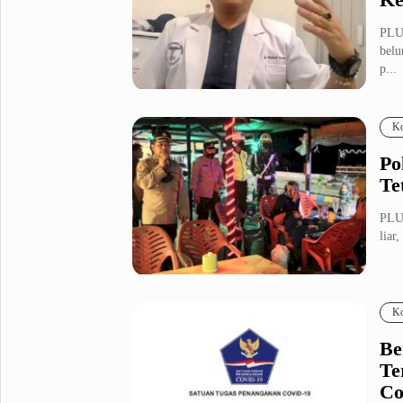
PLUZ
belu
p...
Ko
Po
Te
PLUZ
liar
Ko
Be
Te
Co