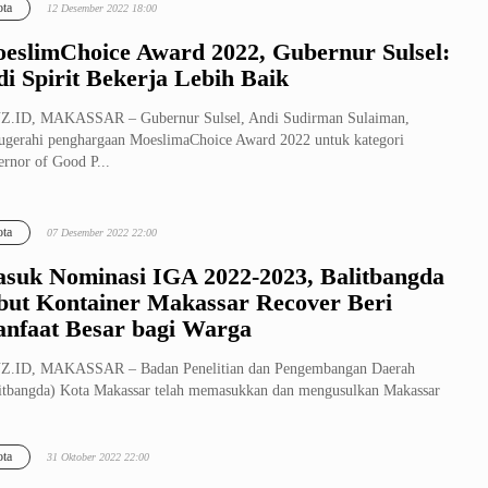
ta
12 Desember 2022 18:00
eslimChoice Award 2022, Gubernur Sulsel:
di Spirit Bekerja Lebih Baik
Z.ID, MAKASSAR – Gubernur Sulsel, Andi Sudirman Sulaiman,
ugerahi penghargaan MoeslimaChoice Award 2022 untuk kategori
rnor of Good P...
ta
07 Desember 2022 22:00
suk Nominasi IGA 2022-2023, Balitbangda
but Kontainer Makassar Recover Beri
nfaat Besar bagi Warga
Z.ID, MAKASSAR – Badan Penelitian dan Pengembangan Daerah
itbangda) Kota Makassar telah memasukkan dan mengusulkan Makassar
ver masuk...
ta
31 Oktober 2022 22:00