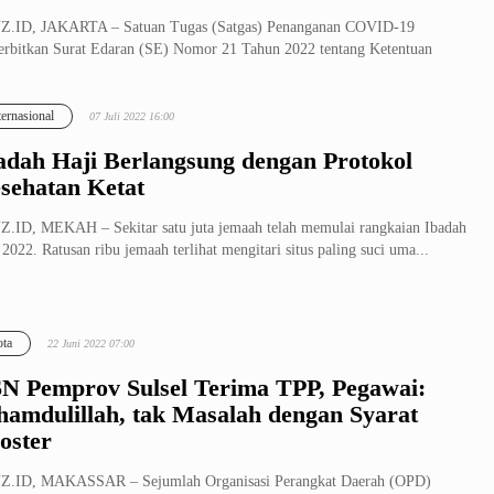
Z.ID, JAKARTA – Satuan Tugas (Satgas) Penanganan COVID-19
rbitkan Surat Edaran (SE) Nomor 21 Tahun 2022 tentang Ketentuan
alanan Ora...
ternasional
07 Juli 2022 16:00
adah Haji Berlangsung dengan Protokol
sehatan Ketat
.ID, MEKAH – Sekitar satu juta jemaah telah memulai rangkaian Ibadah
 2022. Ratusan ribu jemaah terlihat mengitari situs paling suci uma...
ta
22 Juni 2022 07:00
N Pemprov Sulsel Terima TPP, Pegawai:
hamdulillah, tak Masalah dengan Syarat
oster
Z.ID, MAKASSAR – Sejumlah Organisasi Perangkat Daerah (OPD)