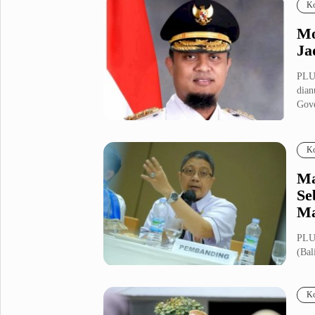
Ko
Mo
Ja
PLU
dian
Gove
Ko
Ma
Se
Ma
PLU
(Bal
Reco
Ko