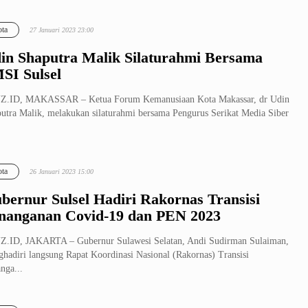
elajaran dari...
ta
27 Januari 2023 23:00
in Shaputra Malik Silaturahmi Bersama
SI Sulsel
Z.ID, MAKASSAR – Ketua Forum Kemanusiaan Kota Makassar, dr Udin
utra Malik, melakukan silaturahmi bersama Pengurus Serikat Media Siber
ta
26 Januari 2023 15:00
bernur Sulsel Hadiri Rakornas Transisi
nanganan Covid-19 dan PEN 2023
.ID, JAKARTA – Gubernur Sulawesi Selatan, Andi Sudirman Sulaiman,
hadiri langsung Rapat Koordinasi Nasional (Rakornas) Transisi
nga...