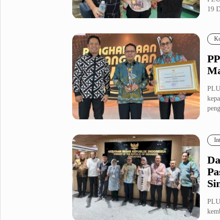
19 D
Metro Pluz
Hukum & Kriminal
Internasional
Ko
Kota
Citizen
PP
Nasional
Pemerintahan
Ma
Pendidikan
PLU
kepa
peng
Sport Pluz
Sepakbola
Futsal
In
MotoGP
Bulutangkis
Tinju
Golf
Da
Pa
Formula 1
Si
Lifestyle Pluz
PLU
kemb
Entertainment
Infotainment