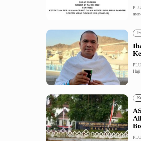
PLU
mene
Perj
In
Ib
Ke
PLUZ
Haji
Ko
AS
Al
Bo
PLU