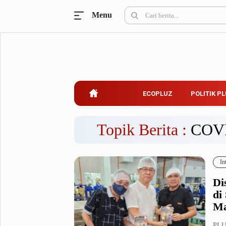
Menu
Ecopluz
Perbankan
Perhotelan
Properti
Belanja
ECOPLUZ
POLITIK P
Konstruksi
Kuliner
UMKM & Koperasi
Topik Berita :
COV
Politik Pluz
In
KPU & Bawaslu
Pemilu
Di
Parlemen
Partai Politik
di
Pilkada
Pilpres
Ma
Tokoh
PLUZ