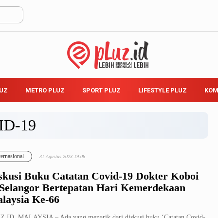
LUZ
METRO PLUZ
SPORT PLUZ
LIFESTYLE PLUZ
KOM
ID-19
ternasional
31 Agustus 2023 19:06
skusi Buku Catatan Covid-19 Dokter Koboi
 Selangor Bertepatan Hari Kemerdekaan
laysia Ke-66
.ID, MALAYSIA – Ada yang menarik dari diskusi buku ‘Catatan Covid-