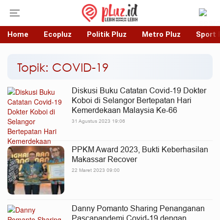
Home
Ecopluz
Politik Pluz
Metro Pluz
Sport 
Topik: COVID-19
Diskusi Buku Catatan Covid-19 Dokter
Koboi di Selangor Bertepatan Hari
Kemerdekaan Malaysia Ke-66
31 Agustus 2023 19:06
PPKM Award 2023, Bukti Keberhasilan
Makassar Recover
22 Maret 2023 09:00
Danny Pomanto Sharing Penanganan
Pascapandemi Covid-19 dengan