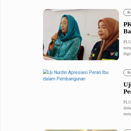
Erem
Ko
PK
Ba
PLU
meng
dige
Ko
Uj
Pe
PLU
dida
meng