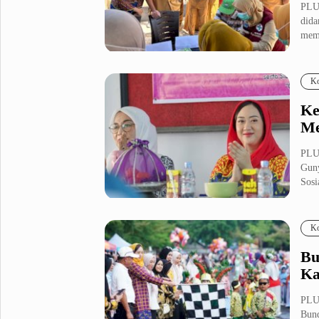
PLU
dida
Metro Pluz
memb
Hukum & Kriminal
Internasional
Kota
Citizen
Ko
Nasional
Pemerintahan
Ke
Pendidikan
Me
PLU
Sport Pluz
Guny
Sosi
Sepakbola
Futsal
MotoGP
Bulutangkis
Tinju
Golf
Ko
Formula 1
Bu
Ka
Lifestyle Pluz
PLU
Bund
Entertainment
Infotainment