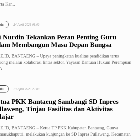
rta Kar...
ta
24 April 2026 09:00
i Nurdin Tekankan Peran Penting Guru
lam Membangun Masa Depan Bangsa
.ID, BANTAENG – Upaya peningkatan kualitas pendidikan terus
rong melalui kolaborasi lintas sektor. Yayasan Bantuan Hukum Perempuan
A...
ta
23 April 2026 22:00
tua PKK Bantaeng Sambangi SD Inpres
llaweng, Tinjau Fasilitas dan Aktivitas
lajar
Z.ID, BANTAENG – Ketua TP PKK Kabupaten Bantaeng, Gunya
masukhaputri, melakukan kunjungan ke SD Inpres Pullaweng, Kecamatan