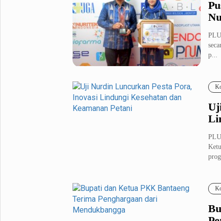
Pu
Nu
PLU
seca
p...
Ko
Uj
Li
PLU
Ket
prog
Ko
Bu
Pe