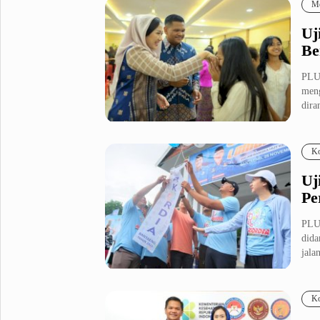
Me
Uj
Be
PLU
meng
dira
Ko
Uj
Pe
PLU
dida
jalan
Ko