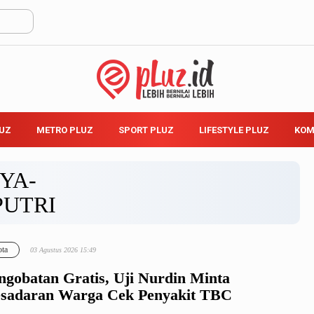
LUZ
METRO PLUZ
SPORT PLUZ
LIFESTYLE PLUZ
KOM
YA-
UTRI
ta
03 Agustus 2026 15:49
ngobatan Gratis, Uji Nurdin Minta
sadaran Warga Cek Penyakit TBC