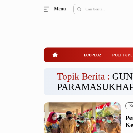
Menu
Ecopluz
Perbankan
Perhotelan
Properti
Belanja
ECOPLUZ
POLITIK P
Konstruksi
Kuliner
UMKM & Koperasi
Topik Berita :
GUN
PARAMASUKHAP
Politik Pluz
KPU & Bawaslu
Pemilu
Ko
Parlemen
Partai Politik
Pe
Pilkada
Pilpres
Ke
Tokoh