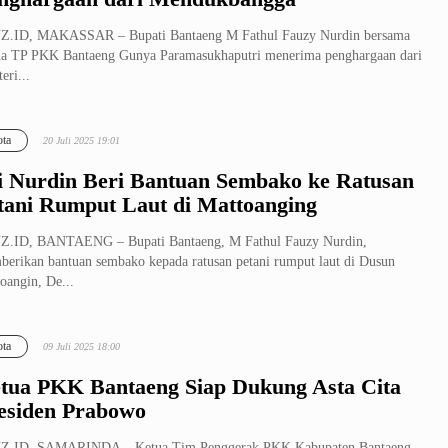
Z.ID, MAKASSAR – Bupati Bantaeng M Fathul Fauzy Nurdin bersama
a TP PKK Bantaeng Gunya Paramasukhaputri menerima penghargaan dari
eri...
ta
20 Juli 2025 19:01
i Nurdin Beri Bantuan Sembako ke Ratusan
tani Rumput Laut di Mattoanging
Z.ID, BANTAENG – Bupati Bantaeng, M Fathul Fauzy Nurdin,
erikan bantuan sembako kepada ratusan petani rumput laut di Dusun
oangin, De...
ta
09 Juli 2025 18:00
tua PKK Bantaeng Siap Dukung Asta Cita
esiden Prabowo
Z.ID, SAMARINDA – Ketua Tim Penggerak PKK Kabupaten Bantaeng,