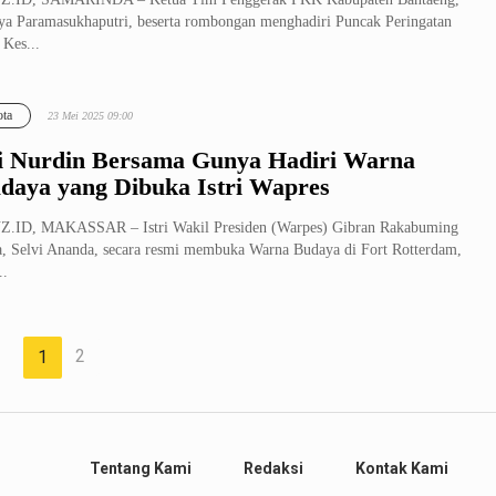
a Paramasukhaputri, beserta rombongan menghadiri Puncak Peringatan
 Kes...
ta
23 Mei 2025 09:00
i Nurdin Bersama Gunya Hadiri Warna
daya yang Dibuka Istri Wapres
Z.ID, MAKASSAR – Istri Wakil Presiden (Warpes) Gibran Rakabuming
, Selvi Ananda, secara resmi membuka Warna Budaya di Fort Rotterdam,
..
2
1
Tentang Kami
Redaksi
Kontak Kami