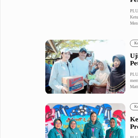
PLU
Ketu
Ment
Ko
Uj
Pe
PLU
memb
Matt
Ko
Ke
Pr
PLU