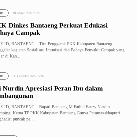
erasa, Ka...
ta
01 Maret 2026 13:26
K-Dinkes Bantaeng Perkuat Edukasi
haya Campak
Z.ID, BANTAENG – Tim Penggerak PKK Kabupaten Bantaeng
gelar kegiatan Sosialisasi Imunisasi dan Bahaya Penyakit Campak yang
lar di Kan...
ta
30 Desember 2025 19:00
i Nurdin Apresiasi Peran Ibu dalam
mbangunan
Z.ID, BANTAENG – Bupati Bantaeng M Fathul Fauzy Nurdin
mpingi Ketua TP PKK Kabupaten Bantaeng Gunya Paramasukhaputri
hadiri puncak pe...