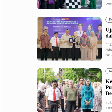
pese
Fashion
Health
Inspirasi
Parenting
Ko
Teknologi
Uj
da
Komunitas Pluz
PLUZ
dido
Profil Pluz
dan 
Indeks
Ko
Ke
Pu
Be
PLU
Para