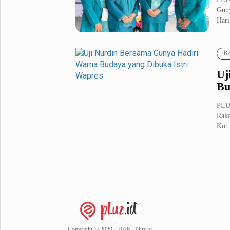
Guny
Hari
Ko
Uj
Bu
PLU
Raka
Kot.
Copyright © 2020 - 2026 - Pluz.id.