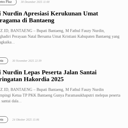
tro Pluz
30 Desember 2025 11:00
i Nurdin Apresiasi Kerukunan Umat
ragama di Bantaeng
Z.ID, BANTAENG – Bupati Bantaeng, M Fathul Fauzy Nurdin,
hadiri Perayaan Natal Bersama Umat Kristiani Kabupaten Bantaeng yang
ngkaika...
ta
30 November 2025 22:39
i Nurdin Lepas Peserta Jalan Santai
ringatan Hakordia 2025
Z.ID, BANTAENG – Bupati Bantaeng, M Fathul Fauzy Nurdin
mpingi Ketua TP PKK Bantaeng Gunya Paramasukhaputri melepas peserta
 santai dala...
ta
24 Oktober 2025 15:06