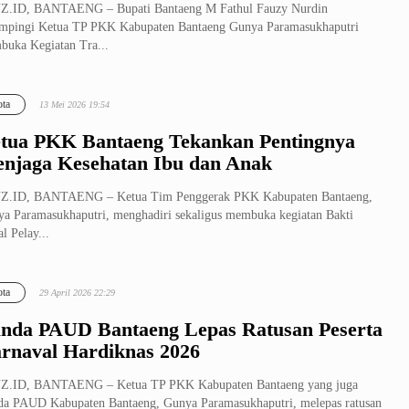
Z.ID, BANTAENG – Bupati Bantaeng M Fathul Fauzy Nurdin
mpingi Ketua TP PKK Kabupaten Bantaeng Gunya Paramasukhaputri
uka Kegiatan Tra...
ta
13 Mei 2026 19:54
tua PKK Bantaeng Tekankan Pentingnya
njaga Kesehatan Ibu dan Anak
Z.ID, BANTAENG – Ketua Tim Penggerak PKK Kabupaten Bantaeng,
a Paramasukhaputri, menghadiri sekaligus membuka kegiatan Bakti
al Pelay...
ta
29 April 2026 22:29
nda PAUD Bantaeng Lepas Ratusan Peserta
rnaval Hardiknas 2026
Z.ID, BANTAENG – Ketua TP PKK Kabupaten Bantaeng yang juga
a PAUD Kabupaten Bantaeng, Gunya Paramasukhaputri, melepas ratusan