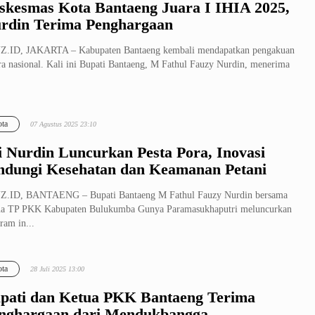
skesmas Kota Bantaeng Juara I IHIA 2025,
rdin Terima Penghargaan
Z.ID, JAKARTA – Kabupaten Bantaeng kembali mendapatkan pengakuan
ra nasional. Kali ini Bupati Bantaeng, M Fathul Fauzy Nurdin, menerima
ta
07 Agustus 2025 23:10
i Nurdin Luncurkan Pesta Pora, Inovasi
ndungi Kesehatan dan Keamanan Petani
Z.ID, BANTAENG – Bupati Bantaeng M Fathul Fauzy Nurdin bersama
ua TP PKK Kabupaten Bulukumba Gunya Paramasukhaputri meluncurkan
ram in...
ta
28 Juli 2025 13:00
pati dan Ketua PKK Bantaeng Terima
nghargaan dari Mendukbangga