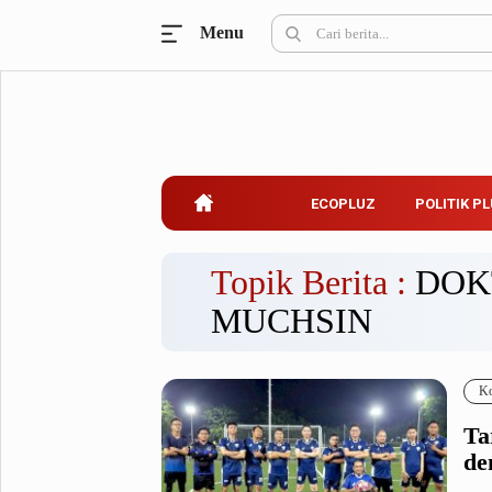
Menu
Ecopluz
Perbankan
Perhotelan
Properti
Belanja
ECOPLUZ
POLITIK P
Konstruksi
Kuliner
UMKM & Koperasi
Topik Berita :
DOK
MUCHSIN
Politik Pluz
KPU & Bawaslu
Pemilu
Ko
Parlemen
Partai Politik
Ta
Pilkada
Pilpres
de
Tokoh