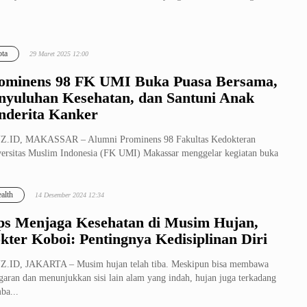
ta
29 Maret 2025 12:00
ominens 98 FK UMI Buka Puasa Bersama,
nyuluhan Kesehatan, dan Santuni Anak
nderita Kanker
Z.ID, MAKASSAR – Alumni Prominens 98 Fakultas Kedokteran
ersitas Muslim Indonesia (FK UMI) Makassar menggelar kegiatan buka
a bersama...
alth
14 Desember 2024 12:34
ps Menjaga Kesehatan di Musim Hujan,
kter Koboi: Pentingnya Kedisiplinan Diri
Z.ID, JAKARTA – Musim hujan telah tiba. Meskipun bisa membawa
garan dan menunjukkan sisi lain alam yang indah, hujan juga terkadang
ba...