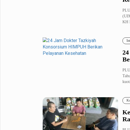
PLU
(UIM
KH 
In
24
Be
PLU
Tahu
kuot
Ko
Ke
Ra
PLU