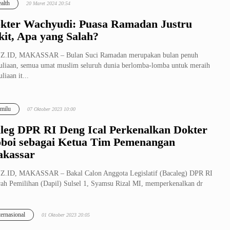
alth
20 Maret 2024 20:54
kter Wachyudi: Puasa Ramadan Justru
kit, Apa yang Salah?
Z.ID, MAKASSAR – Bulan Suci Ramadan merupakan bulan penuh
liaan, semua umat muslim seluruh dunia berlomba-lomba untuk meraih
liaan it...
milu
07 Oktober 2023 10:00
leg DPR RI Deng Ical Perkenalkan Dokter
boi sebagai Ketua Tim Pemenangan
kassar
Z.ID, MAKASSAR – Bakal Calon Anggota Legislatif (Bacaleg) DPR RI
ah Pemilihan (Dapil) Sulsel 1, Syamsu Rizal MI, memperkenalkan dr
yu...
ternasional
01 Oktober 2023 20:05