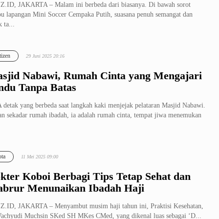
.ID, JAKARTA – Malam ini berbeda dari biasanya. Di bawah sorot
u lapangan Mini Soccer Cempaka Putih, suasana penuh semangat dan
 ta...
tizen
29 Juni 2025 20:16
sjid Nabawi, Rumah Cinta yang Mengajari
ndu Tanpa Batas
detak yang berbeda saat langkah kaki menjejak pelataran Masjid Nabawi.
n sekadar rumah ibadah, ia adalah rumah cinta, tempat jiwa menemukan
ta
11 Mei 2025 09:00
kter Koboi Berbagi Tips Tetap Sehat dan
brur Menunaikan Ibadah Haji
.ID, JAKARTA – Menyambut musim haji tahun ini, Praktisi Kesehatan,
achyudi Muchsin SKed SH MKes CMed, yang dikenal luas sebagai ‘D...