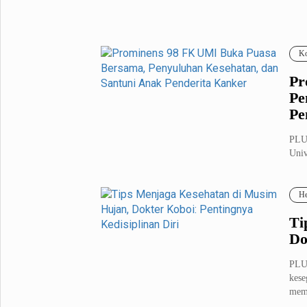
Fashion
Health
Inspirasi
Parenting
Ko
Teknologi
Pr
Pe
Komunitas Pluz
Pe
PLU
Profil Pluz
Univ
puas
Indeks
He
Ti
Do
PLU
kese
mem