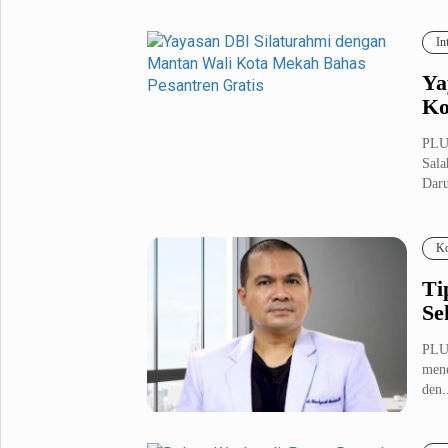
In
Ya
Ko
PLUZ
Sala
Daru
Ko
Ti
Se
PLUZ
mene
den.