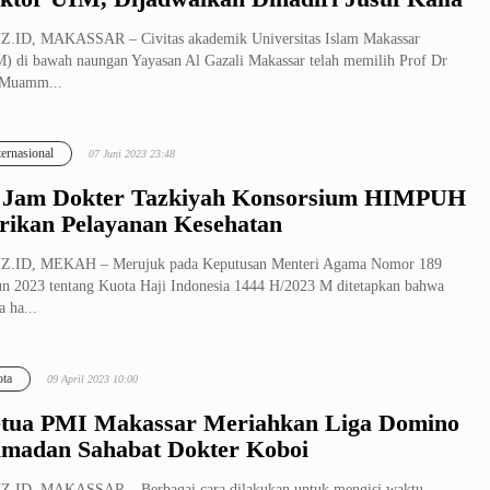
Z.ID, MAKASSAR – Civitas akademik Universitas Islam Makassar
) di bawah naungan Yayasan Al Gazali Makassar telah memilih Prof Dr
Muamm...
ternasional
07 Juni 2023 23:48
 Jam Dokter Tazkiyah Konsorsium HIMPUH
rikan Pelayanan Kesehatan
Z.ID, MEKAH – Merujuk pada Keputusan Menteri Agama Nomor 189
n 2023 tentang Kuota Haji Indonesia 1444 H/2023 M ditetapkan bahwa
a ha...
ta
09 April 2023 10:00
tua PMI Makassar Meriahkan Liga Domino
madan Sahabat Dokter Koboi
Z.ID, MAKASSAR – Berbagai cara dilakukan untuk mengisi waktu