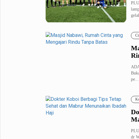
PLUZ
lamp
Metro Pluz
gelak
Hukum & Kriminal
Internasional
Kota
Citizen
Ci
Nasional
Pemerintahan
Ma
Pendidikan
Ri
ADA 
Sport Pluz
Buka
pe...
Sepakbola
Futsal
MotoGP
Bulutangkis
Tinju
Golf
Ko
Formula 1
Do
Ma
Lifestyle Pluz
PLUZ
dr W
Entertainment
Infotainment