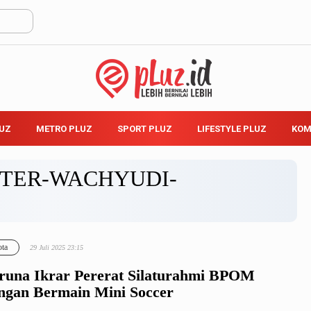
LUZ
METRO PLUZ
SPORT PLUZ
LIFESTYLE PLUZ
KOM
TER-WACHYUDI-
ta
29 Juli 2025 23:15
runa Ikrar Pererat Silaturahmi BPOM
ngan Bermain Mini Soccer