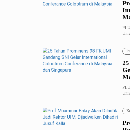
Pr
In
Ma
PLU
Univ
meng
In
25
Ge
Ma
PLU
Univ
nege
Ko
Pr
Re