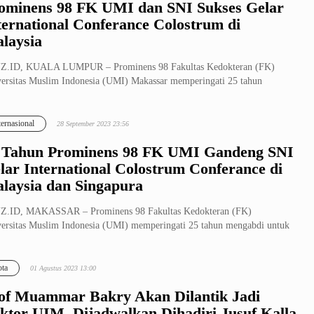
ominens 98 FK UMI dan SNI Sukses Gelar
ternational Conferance Colostrum di
laysia
Z.ID, KUALA LUMPUR – Prominens 98 Fakultas Kedokteran (FK)
ersitas Muslim Indonesia (UMI) Makassar memperingati 25 tahun
abdi untuk n...
ternasional
28 September 2023 23:56
 Tahun Prominens 98 FK UMI Gandeng SNI
lar International Colostrum Conferance di
laysia dan Singapura
Z.ID, MAKASSAR – Prominens 98 Fakultas Kedokteran (FK)
ersitas Muslim Indonesia (UMI) memperingati 25 tahun mengabdi untuk
ri dengan ...
ta
01 Agustus 2023 13:00
of Muammar Bakry Akan Dilantik Jadi
ktor UIM, Dijadwalkan Dihadiri Jusuf Kalla