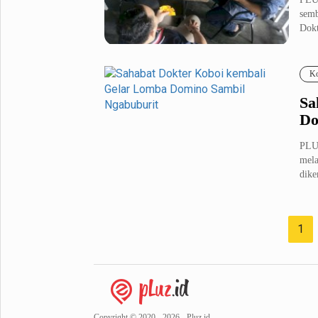
semb
Dokt
Ko
Sa
Do
PLU
mela
dike
1
Copyright © 2020 - 2026 - Pluz.id.