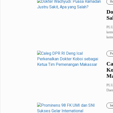
He
Do
Sa
PLU
kemu
kemu
Pe
Ca
Ko
Ma
PLU
Daer
Wach
In