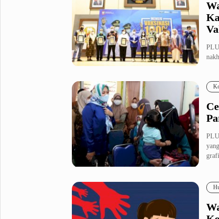
Wa
Ka
Va
PLU
nak
meng
Ko
Ce
Pa
PLU
yang
grafi
Hu
Wa
Ko