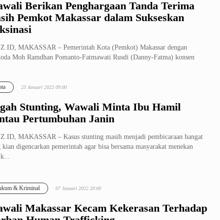
wali Berikan Penghargaan Tanda Terima
sih Pemkot Makassar dalam Sukseskan
ksinasi
Z.ID, MAKASSAR – Pemerintah Kota (Pemkot) Makassar dengan
hoda Moh Ramdhan Pomanto-Fatmawati Rusdi (Danny-Fatma) konsen
ajak semua mas...
ta
23 Januari 2022 09:00
gah Stunting, Wawali Minta Ibu Hamil
ntau Pertumbuhan Janin
Z.ID, MAKASSAR – Kasus stunting masih menjadi pembicaraan hangat
 kian digencarkan pemerintah agar bisa bersama masyarakat menekan
k...
kum & Kriminal
07 Januari 2022 20:00
wali Makassar Kecam Kekerasan Terhadap
rban Human Trafficking