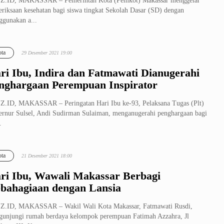
Z.ID, MAKASSAR – Pemerintah Kota (Pemkot) Makassar menggelar
riksaan kesehatan bagi siswa tingkat Sekolah Dasar (SD) dengan
gunakan a...
ta
29 Desember 2021 19:00
ri Ibu, Indira dan Fatmawati Dianugerahi
nghargaan Perempuan Inspirator
.ID, MAKASSAR – Peringatan Hari Ibu ke-93, Pelaksana Tugas (Plt)
rnur Sulsel, Andi Sudirman Sulaiman, menganugerahi penghargaan bagi
.
ta
21 Desember 2021 18:00
ri Ibu, Wawali Makassar Berbagi
bahagiaan dengan Lansia
Z.ID, MAKASSAR – Wakil Wali Kota Makassar, Fatmawati Rusdi,
unjungi rumah berdaya kelompok perempuan Fatimah Azzahra, Jl