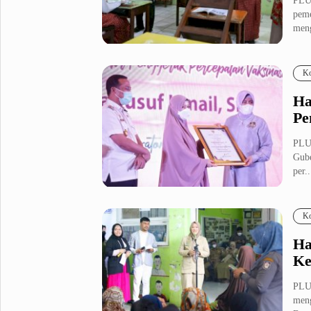
PLU
peme
meng
Ko
Ha
Pe
PLUZ
Gube
per..
Ko
Ha
Ke
PLU
meng