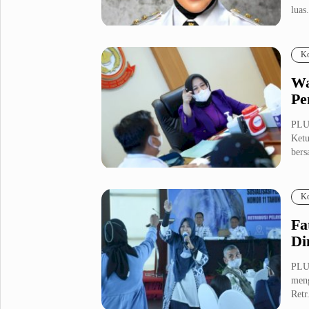
luas.
Metro Pluz
Hukum & Kriminal
Internasional
Ko
Kota
Citizen
Wa
Nasional
Pemerintahan
Pe
Pendidikan
PLU
Ketu
bers
Sport Pluz
Sepakbola
Futsal
Ko
MotoGP
Bulutangkis
Tinju
Golf
Fa
Di
Formula 1
PLU
Lifestyle Pluz
meng
Retr.
Entertainment
Infotainment