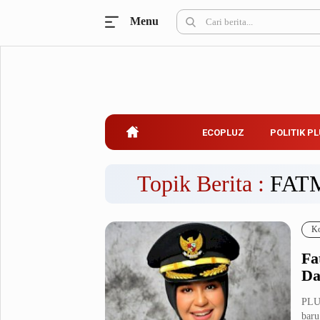
Menu
Ecopluz
Perbankan
Perhotelan
Properti
Belanja
ECOPLUZ
POLITIK P
Konstruksi
Kuliner
UMKM & Koperasi
Topik Berita :
FAT
Politik Pluz
Ko
KPU & Bawaslu
Pemilu
Fa
Parlemen
Partai Politik
Da
Pilkada
Pilpres
PLUZ
Tokoh
baru