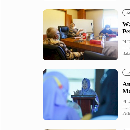
Fashion
Health
Ko
Inspirasi
Parenting
Wa
Teknologi
Pe
Komunitas Pluz
PLU
mene
Bala
Profil Pluz
Ko
Indeks
An
Ma
PLU
meng
Perli