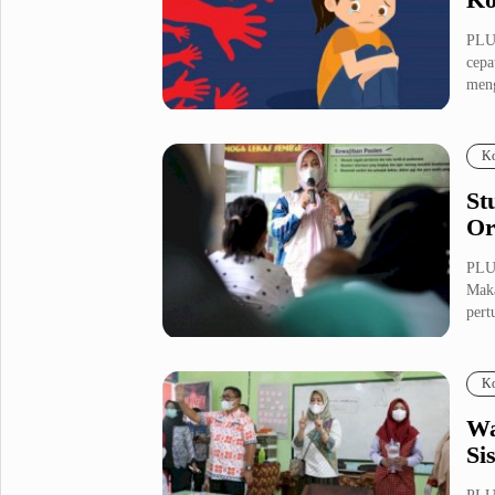
PLU
cepa
meng
Ko
St
Or
PLUZ
Maka
pert
Ko
Wa
Si