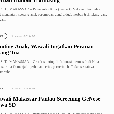
Z.ID, MAKASSAR – Pemerintah Kota (Pemkot) Makassar bertindak
t menangani seorang anak perempuan yang diduga korban trafficking yang
a...
ta
07 Januari 2022 14:00
unting Anak, Wawali Ingatkan Peranan
ang Tua
.ID, MAKASSAR – Grafik stunting di Indonesia termasuk di Kota
ssar masih menjadi perhatian serius pemerintah. Tidak sesuainya
umbuha...
ta
06 Januari 2022 16:00
wali Makassar Pantau Screening GeNose
swa SD