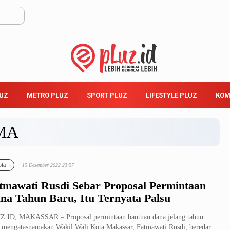
LUZ
METRO PLUZ
SPORT PLUZ
LIFESTYLE PLUZ
KOM
MA
ta
15 Desember 2022 23:57
tmawati Rusdi Sebar Proposal Permintaan
na Tahun Baru, Itu Ternyata Palsu
.ID, MAKASSAR – Proposal permintaan bantuan dana jelang tahun
 mengatasnamakan Wakil Wali Kota Makassar, Fatmawati Rusdi, beredar