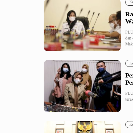
Ko
Ra
Wa
PLU
dan 
Maka
Ko
Pe
Pe
PLU
tera
Ko