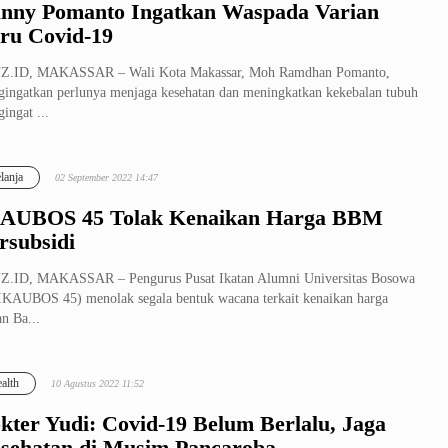
nny Pomanto Ingatkan Waspada Varian
ru Covid-19
Z.ID, MAKASSAR – Wali Kota Makassar, Moh Ramdhan Pomanto,
ingatkan perlunya menjaga kesehatan dan meningkatkan kekebalan tubuh
ingat ...
lanja
02 September 2022 14:47
AUBOS 45 Tolak Kenaikan Harga BBM
rsubsidi
Z.ID, MAKASSAR – Pengurus Pusat Ikatan Alumni Universitas Bosowa
IKAUBOS 45) menolak segala bentuk wacana terkait kenaikan harga
n Ba...
alth
10 Agustus 2022 11:52
kter Yudi: Covid-19 Belum Berlalu, Jaga
sehatan di Musim Pancaroba