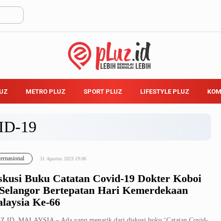
LUZ
METRO PLUZ
SPORT PLUZ
LIFESTYLE PLUZ
KOM
ID-19
ternasional
31 Agustus 2023 19:06
skusi Buku Catatan Covid-19 Dokter Koboi
 Selangor Bertepatan Hari Kemerdekaan
laysia Ke-66
.ID, MALAYSIA – Ada yang menarik dari diskusi buku ‘Catatan Covid-