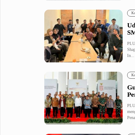
Pemb
Fashion
Health
Ko
Inspirasi
Parenting
Ud
Teknologi
SM
Komunitas Pluz
PLU
Shap
In...
Profil Pluz
Ko
Indeks
Gu
Pe
PLUZ
meng
Pena