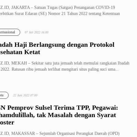
Z.ID, JAKARTA – Satuan Tugas (Satgas) Penanganan COVID-19
rbitkan Surat Edaran (SE) Nomor 21 Tahun 2022 tentang Ketentuan
alanan Ora...
ternasional
07 Juli 2022 16:00
adah Haji Berlangsung dengan Protokol
sehatan Ketat
.ID, MEKAH – Sekitar satu juta jemaah telah memulai rangkaian Ibadah
 2022. Ratusan ribu jemaah terlihat mengitari situs paling suci uma...
ta
22 Juni 2022 07:00
N Pemprov Sulsel Terima TPP, Pegawai:
hamdulillah, tak Masalah dengan Syarat
oster
Z.ID, MAKASSAR – Sejumlah Organisasi Perangkat Daerah (OPD)