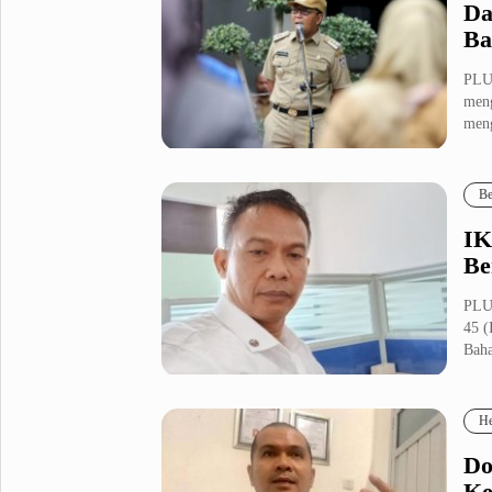
Da
Ba
PLU
meng
meng
Be
IK
Be
PLU
45 (
Baha
He
Do
Ke