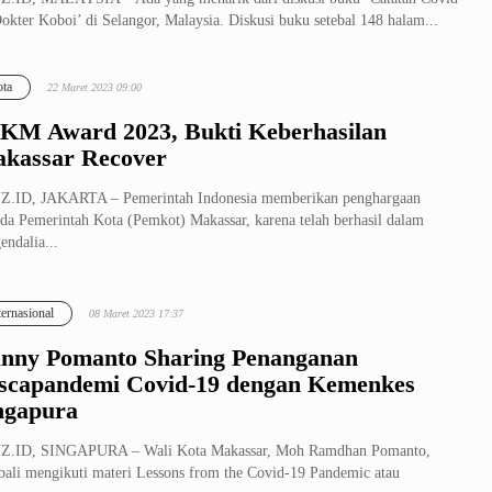
okter Koboi’ di Selangor, Malaysia. Diskusi buku setebal 148 halam...
ta
22 Maret 2023 09:00
KM Award 2023, Bukti Keberhasilan
kassar Recover
Z.ID, JAKARTA – Pemerintah Indonesia memberikan penghargaan
da Pemerintah Kota (Pemkot) Makassar, karena telah berhasil dalam
endalia...
ternasional
08 Maret 2023 17:37
nny Pomanto Sharing Penanganan
scapandemi Covid-19 dengan Kemenkes
ngapura
Z.ID, SINGAPURA – Wali Kota Makassar, Moh Ramdhan Pomanto,
ali mengikuti materi Lessons from the Covid-19 Pandemic atau