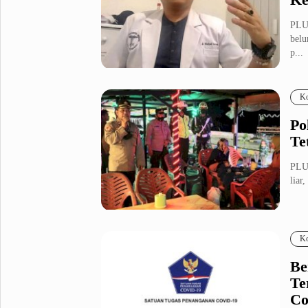
PLUZ
belu
p...
Ko
Po
Te
PLUZ
liar
Ko
Be
Te
Co