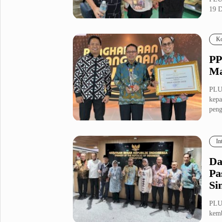
19 D
Metro Pluz
Hukum & Kriminal
Internasional
Ko
Kota
Citizen
PP
Nasional
Pemerintahan
Ma
Pendidikan
PLU
kepa
peng
Sport Pluz
Sepakbola
Futsal
In
MotoGP
Bulutangkis
Tinju
Golf
Da
Pa
Formula 1
Si
Lifestyle Pluz
PLU
kemb
Entertainment
Infotainment