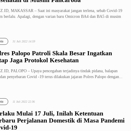
.ID, MAKASSAR – Saat ini masyarakat jangan terlena, sebab Covid-19
m berlalu. Apalagi, dengan varian baru Omicron BA4 dan BA5 di musim
ta
31 Juli 2022 14:59
lres Palopo Patroli Skala Besar Ingatkan
tap Jaga Protokol Kesehatan
.ID, PALOPO – Upaya pencegahan terjadinya tindak pidana, balapan
, dan penyebaran Covid -19 terus dilakukan jajaran Polres Palopo dengan...
ta
11 Juli 2022 22:36
rlaku Mulai 17 Juli, Inilah Ketentuan
rbaru Perjalanan Domestik di Masa Pandemi
vid-19