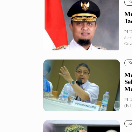
Ko
Mo
Ja
PLU
dian
Gove
Ko
Ma
Se
Ma
PLU
(Bal
Reco
Ko