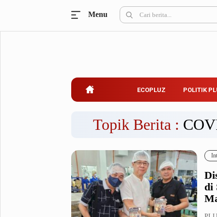
Menu
Ecopluz
Perbankan
Perhotelan
Properti
Belanja
ECOPLUZ
POLITIK P
Konstruksi
Kuliner
UMKM & Koperasi
Topik Berita :
COV
Politik Pluz
In
KPU & Bawaslu
Pemilu
Di
Parlemen
Partai Politik
di
Pilkada
Pilpres
Ma
Tokoh
PLUZ