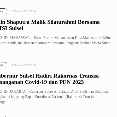
elajaran dari...
ta
27 Januari 2023 23:00
in Shaputra Malik Silaturahmi Bersama
SI Sulsel
Z.ID, MAKASSAR – Ketua Forum Kemanusiaan Kota Makassar, dr Udin
utra Malik, melakukan silaturahmi bersama Pengurus Serikat Media Siber
ta
26 Januari 2023 15:00
bernur Sulsel Hadiri Rakornas Transisi
nanganan Covid-19 dan PEN 2023
.ID, JAKARTA – Gubernur Sulawesi Selatan, Andi Sudirman Sulaiman,
hadiri langsung Rapat Koordinasi Nasional (Rakornas) Transisi
nga...