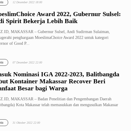
ta
12 Desember 2022 18:00
eslimChoice Award 2022, Gubernur Sulsel:
di Spirit Bekerja Lebih Baik
Z.ID, MAKASSAR – Gubernur Sulsel, Andi Sudirman Sulaiman,
ugerahi penghargaan MoeslimaChoice Award 2022 untuk kategori
rnor of Good P...
ta
07 Desember 2022 22:00
suk Nominasi IGA 2022-2023, Balitbangda
but Kontainer Makassar Recover Beri
nfaat Besar bagi Warga
Z.ID, MAKASSAR – Badan Penelitian dan Pengembangan Daerah
itbangda) Kota Makassar telah memasukkan dan mengusulkan Makassar
ver masuk...
ta
31 Oktober 2022 22:00