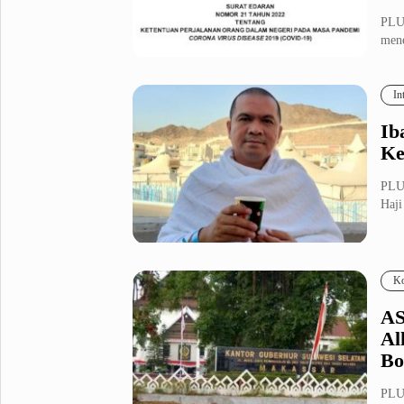
PLU
mene
Perj
In
Ib
Ke
PLUZ
Haji
Ko
AS
Al
Bo
PLU