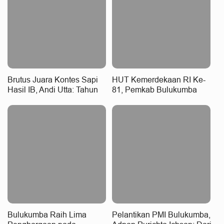
Brutus Juara Kontes Sapi
HUT Kemerdekaan RI Ke-
Hasil IB, Andi Utta: Tahun
81, Pemkab Bulukumba
Depan Kita Bikin Skala
Gelar Beragam Lomba
Lebih Besar
Tradisional hingga Olahraga
Bulukumba Raih Lima
Pelantikan PMI Bulukumba,