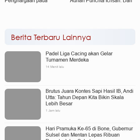
Penghargaan pada
Adnan Purichta Ichsan: Dari
Peringatan Harganas Ke-33
Dulu Andi Utta Miliki Jiwa
Tingkat Sulsel
Kemanusiaan
Berita Terbaru Lainnya
Padel Liga Cacing akan Gelar
Turnamen Merdeka
14 Menit lalu
Brutus Juara Kontes Sapi Hasil IB, Andi
Utta: Tahun Depan Kita Bikin Skala
Lebih Besar
1 Jam lalu
Hari Pramuka Ke-65 di Bone, Gubernur
Sulsel dan Mentan Lepas Ribuan