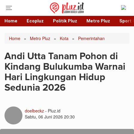
Home
Ecopluz
Politik Pluz
Metro Pluz
Sport 
Home
»
Metro Pluz
»
Kota
»
Pemerintahan
Andi Utta Tanam Pohon di
Kindang Bulukumba Warnai
Hari Lingkungan Hidup
Sedunia 2026
doelbeckz
- Pluz.id
Sabtu, 06 Juni 2026 20:30