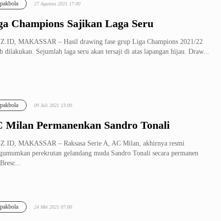
pakbola
27 Agustus 2021 17:00
ga Champions Sajikan Laga Seru
Z.ID, MAKASSAR – Hasil drawing fase grup Liga Champions 2021/22
h dilakukan. Sejumlah laga seru akan tersaji di atas lapangan hijau. Draw...
pakbola
09 Juli 2021 13:00
 Milan Permanenkan Sandro Tonali
Z.ID, MAKASSAR – Raksasa Serie A, AC Milan, akhirnya resmi
umumkan perekrutan gelandang muda Sandro Tonali secara permanen
 Bresc...
pakbola
24 Mei 2021 07:00