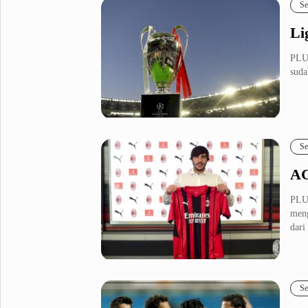
Se
Li
PLU
suda
Se
AC
PLU
meng
dari
Se