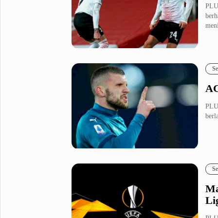
PLUZ
berh
meni
Se
AC
PLUZ
berl
Se
Ma
Li