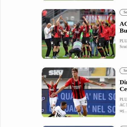
Fashion
Health
Se
Inspirasi
Parenting
AC
Teknologi
Bu
Komunitas Pluz
PLUZ
Scud
Profil Pluz
Se
Indeks
Di
Ce
PLU
AC M
sej..