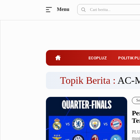
Menu
Ecopluz
Perbankan
Perhotelan
Properti
Belanja
ECOPLUZ
POLITIK P
Konstruksi
Kuliner
UMKM & Koperasi
Topik Berita :
AC-
Politik Pluz
Se
KPU & Bawaslu
Pemilu
Pe
Parlemen
Partai Politik
Te
Pilkada
Pilpres
PLU
Tokoh
musi