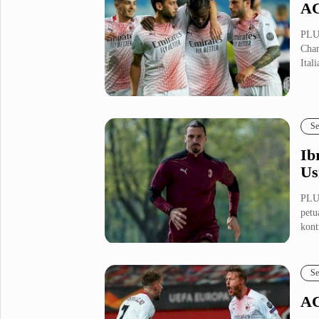
AC
PLU
Cham
Itali
Se
Ib
Us
PLUZ
petu
kont
Se
AC