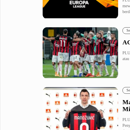
PLU
mewa
berd
Se
AC
PLUZ
atau
Se
Ma
Mi
PLU
Peny