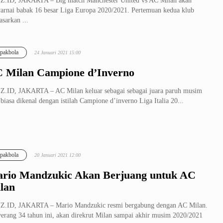
Z.ID, JAKARTA – Big match Manchester United vs AC Milan akan
rnai babak 16 besar Liga Europa 2020/2021. Pertemuan kedua klub
asarkan ...
pakbola
24 Januari 2021 15:00
 Milan Campione d’Inverno
.ID, JAKARTA – AC Milan keluar sebagai sebagai juara paruh musim
 biasa dikenal dengan istilah Campione d’inverno Liga Italia 20...
pakbola
20 Januari 2021 12:00
rio Mandzukic Akan Berjuang untuk AC
lan
Z.ID, JAKARTA – Mario Mandzukic resmi bergabung dengan AC Milan.
erang 34 tahun ini, akan direkrut Milan sampai akhir musim 2020/2021