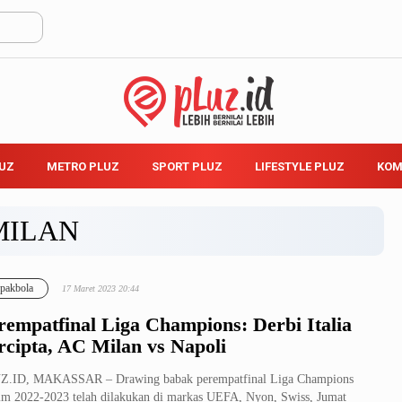
LUZ
METRO PLUZ
SPORT PLUZ
LIFESTYLE PLUZ
KOM
MILAN
pakbola
17 Maret 2023 20:44
rempatfinal Liga Champions: Derbi Italia
rcipta, AC Milan vs Napoli
Z.ID, MAKASSAR – Drawing babak perempatfinal Liga Champions
m 2022-2023 telah dilakukan di markas UEFA, Nyon, Swiss, Jumat