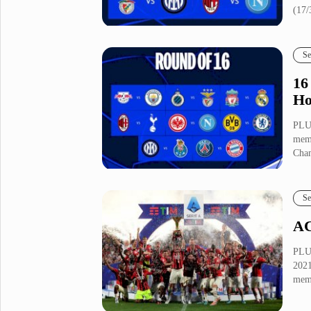
(17/
Metro Pluz
Hukum & Kriminal
Internasional
Se
Kota
Citizen
16
Nasional
Pemerintahan
Ho
Pendidikan
PLU
memu
Cham
Sport Pluz
Sepakbola
Futsal
Se
MotoGP
Bulutangkis
Tinju
Golf
AC
Formula 1
PLUZ
2021
mem
Lifestyle Pluz
Entertainment
Infotainment