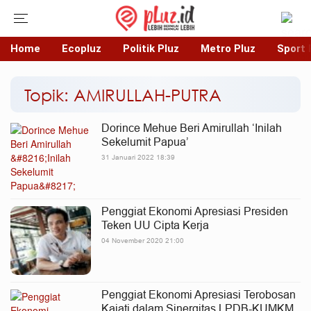
Home
Ecopluz
Politik Pluz
Metro Pluz
Sport 
Topik: AMIRULLAH-PUTRA
Dorince Mehue Beri Amirullah ‘Inilah
Sekelumit Papua’
31 Januari 2022 18:39
Penggiat Ekonomi Apresiasi Presiden
Teken UU Cipta Kerja
04 November 2020 21:00
Penggiat Ekonomi Apresiasi Terobosan
Kajati dalam Sinergitas LPDB-KUMKM