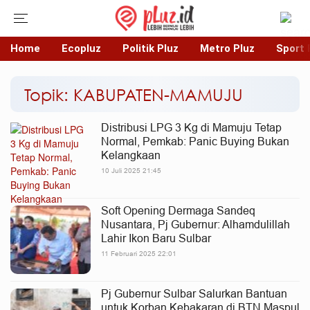
Home
Ecopluz
Politik Pluz
Metro Pluz
Sport 
Topik: KABUPATEN-MAMUJU
Distribusi LPG 3 Kg di Mamuju Tetap
Normal, Pemkab: Panic Buying Bukan
Kelangkaan
10 Juli 2025 21:45
Soft Opening Dermaga Sandeq
Nusantara, Pj Gubernur: Alhamdulillah
Lahir Ikon Baru Sulbar
11 Februari 2025 22:01
Pj Gubernur Sulbar Salurkan Bantuan
untuk Korban Kebakaran di BTN Maspul