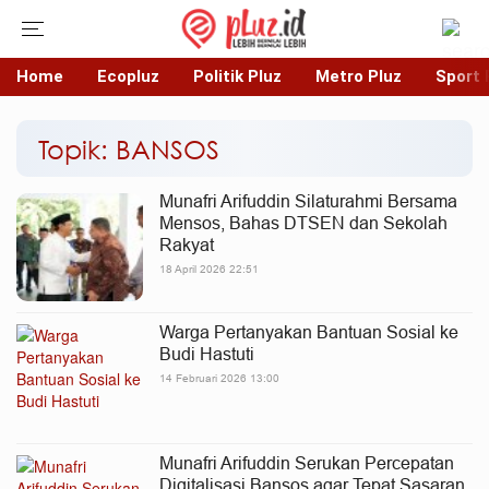
Home
Ecopluz
Politik Pluz
Metro Pluz
Sport 
Topik: BANSOS
Munafri Arifuddin Silaturahmi Bersama
Mensos, Bahas DTSEN dan Sekolah
Rakyat
18 April 2026 22:51
Warga Pertanyakan Bantuan Sosial ke
Budi Hastuti
14 Februari 2026 13:00
Munafri Arifuddin Serukan Percepatan
Digitalisasi Bansos agar Tepat Sasaran