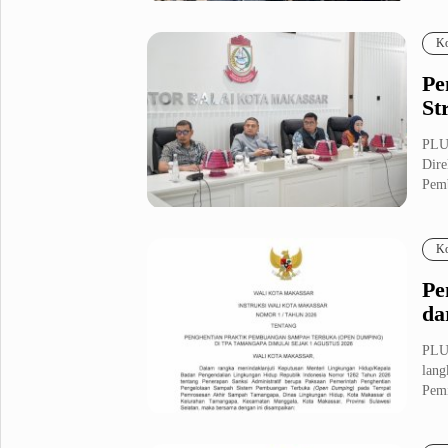
Fashion
Health
Ko
Inspirasi
Parenting
Pe
Teknologi
St
Komunitas Pluz
PLU
Dire
Pemb
Profil Pluz
Ko
Indeks
Pe
da
PLU
lang
Pemi