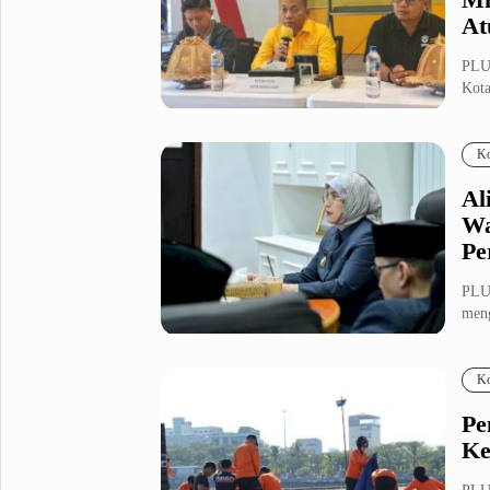
At
PLU
Kota
da...
Ko
Al
Wa
Pe
PLU
meng
2025
Ko
Pe
Ke