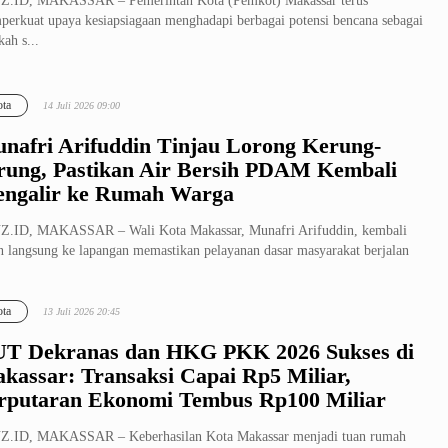
Z.ID, MAKASSAR – Pemerintah Kota (Pemkot) Makassar terus
erkuat upaya kesiapsiagaan menghadapi berbagai potensi bencana sebagai
kah s...
ta
14 Juli 2026 09:00
nafri Arifuddin Tinjau Lorong Kerung-
rung, Pastikan Air Bersih PDAM Kembali
ngalir ke Rumah Warga
Z.ID, MAKASSAR – Wali Kota Makassar, Munafri Arifuddin, kembali
n langsung ke lapangan memastikan pelayanan dasar masyarakat berjalan
.
ta
13 Juli 2026 20:45
T Dekranas dan HKG PKK 2026 Sukses di
kassar: Transaksi Capai Rp5 Miliar,
rputaran Ekonomi Tembus Rp100 Miliar
Z.ID, MAKASSAR – Keberhasilan Kota Makassar menjadi tuan rumah