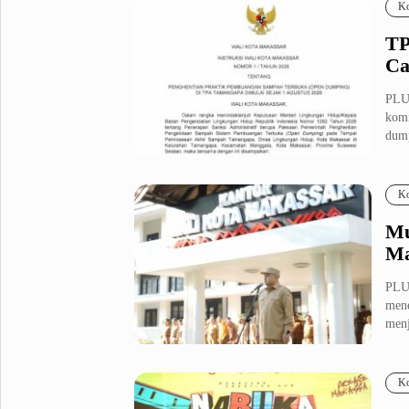
Ko
TP
C
PLU
komi
dump
Ko
Mu
Ma
PLU
mene
menj
Ko