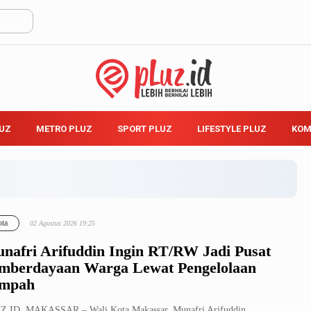
LUZ
METRO PLUZ
SPORT PLUZ
LIFESTYLE PLUZ
KOM
ta
02 Agustus 2026 19:25
nafri Arifuddin Ingin RT/RW Jadi Pusat
mberdayaan Warga Lewat Pengelolaan
mpah
Z.ID, MAKASSAR – Wali Kota Makassar, Munafri Arifuddin,