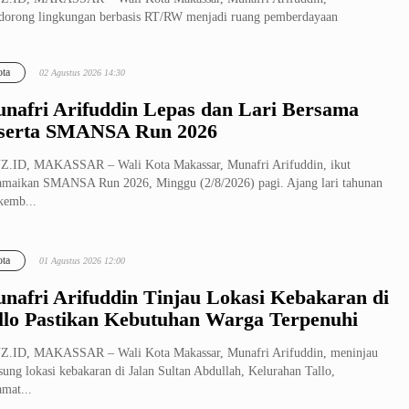
orong lingkungan berbasis RT/RW menjadi ruang pemberdayaan
arakat yang produk...
ta
02 Agustus 2026 14:30
nafri Arifuddin Lepas dan Lari Bersama
serta SMANSA Run 2026
Z.ID, MAKASSAR – Wali Kota Makassar, Munafri Arifuddin, ikut
maikan SMANSA Run 2026, Minggu (2/8/2026) pagi. Ajang lari tahunan
 kemb...
ta
01 Agustus 2026 12:00
nafri Arifuddin Tinjau Lokasi Kebakaran di
llo Pastikan Kebutuhan Warga Terpenuhi
Z.ID, MAKASSAR – Wali Kota Makassar, Munafri Arifuddin, meninjau
sung lokasi kebakaran di Jalan Sultan Abdullah, Kelurahan Tallo,
mat...