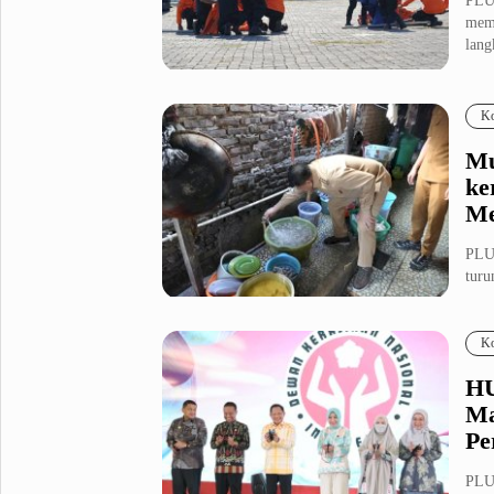
PLU
memp
lang
Ko
Mu
ke
Me
PLU
turu
opt..
Ko
HU
Ma
Pe
PLU