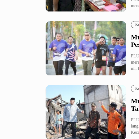
mend
Metro Pluz
masy
Hukum & Kriminal
Internasional
Ko
Kota
Citizen
Mu
Nasional
Pemerintahan
Pe
Pendidikan
PLU
mera
ini,
Sport Pluz
Sepakbola
Futsal
Ko
MotoGP
Bulutangkis
Tinju
Golf
Mu
Ta
Formula 1
PLU
Lifestyle Pluz
lang
Keca
Entertainment
Infotainment