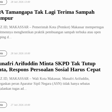
ta
28 Juli 2026 13:00
A Tamangapa Tak Lagi Terima Sampah
ampur
Z.ID, MAKASSAR – Pemerintah Kota (Pemkot) Makassar mempertegas
tmennya menghentikan praktik pembuangan sampah terbuka atau open
ing d...
ta
28 Juli 2026 10:00
nafri Arifuddin Minta SKPD Tak Tutup
ta, Respons Persoalan Sosial Harus Cepat
Z.ID, MAKASSAR – Wali Kota Makassar, Munafri Arifuddin,
gaskan peran Aparatur Sipil Negara (ASN) tidak hanya sebatas
alankan tugas ad...
ta
27 Juli 2026 10:00