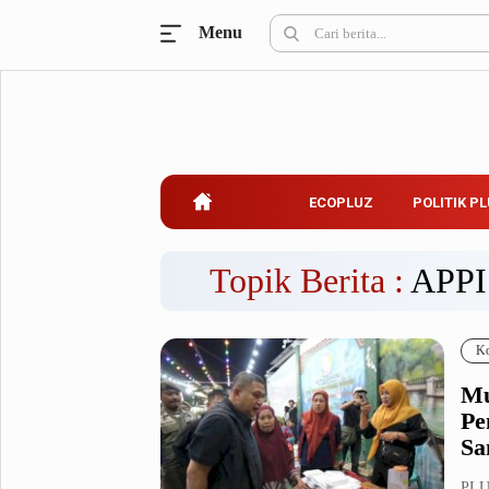
Menu
Ecopluz
Perbankan
Perhotelan
Properti
Belanja
ECOPLUZ
POLITIK P
Konstruksi
Kuliner
UMKM & Koperasi
Topik Berita :
APPI
Politik Pluz
Ko
KPU & Bawaslu
Pemilu
Mu
Parlemen
Partai Politik
Pe
Pilkada
Pilpres
Sa
Tokoh
PLU