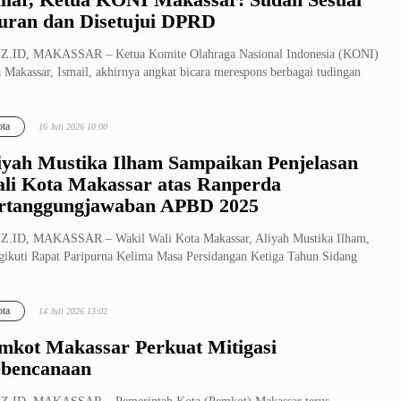
uran dan Disetujui DPRD
Z.ID, MAKASSAR – Ketua Komite Olahraga Nasional Indonesia (KONI)
 Makassar, Ismail, akhirnya angkat bicara merespons berbagai tudingan
ta
16 Juli 2026 10:00
iyah Mustika Ilham Sampaikan Penjelasan
li Kota Makassar atas Ranperda
rtanggungjawaban APBD 2025
Z.ID, MAKASSAR – Wakil Wali Kota Makassar, Aliyah Mustika Ilham,
ikuti Rapat Paripurna Kelima Masa Persidangan Ketiga Tahun Sidang
/2...
ta
14 Juli 2026 13:02
mkot Makassar Perkuat Mitigasi
bencanaan