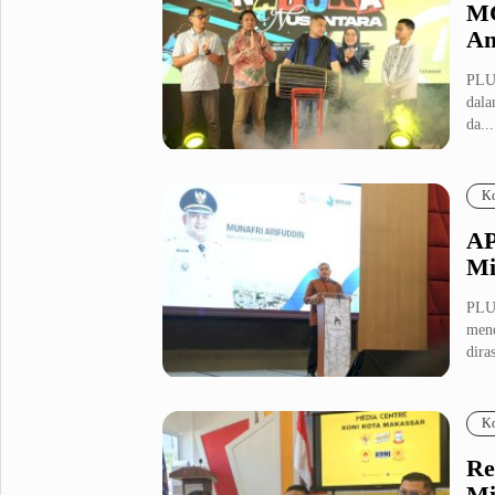
MC
An
PLU
dala
da...
Ko
AP
Mi
PLU
mene
dira
Ko
Re
Mi