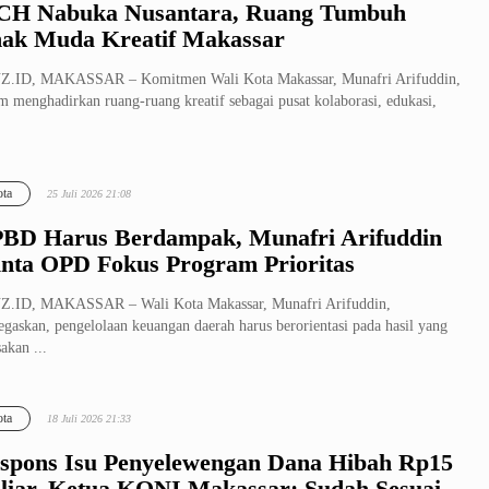
H Nabuka Nusantara, Ruang Tumbuh
ak Muda Kreatif Makassar
Z.ID, MAKASSAR – Komitmen Wali Kota Makassar, Munafri Arifuddin,
m menghadirkan ruang-ruang kreatif sebagai pusat kolaborasi, edukasi,
ta
25 Juli 2026 21:08
BD Harus Berdampak, Munafri Arifuddin
nta OPD Fokus Program Prioritas
Z.ID, MAKASSAR – Wali Kota Makassar, Munafri Arifuddin,
gaskan, pengelolaan keuangan daerah harus berorientasi pada hasil yang
sakan ...
ta
18 Juli 2026 21:33
spons Isu Penyelewengan Dana Hibah Rp15
liar, Ketua KONI Makassar: Sudah Sesuai