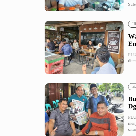
Sulse
Metro Pluz
Hukum & Kriminal
Internasional
U
Kota
Citizen
Wa
Nasional
Pemerintahan
En
Pendidikan
PLUZ
dite
...
Sport Pluz
Sepakbola
Futsal
Ec
MotoGP
Bulutangkis
Tinju
Golf
Bu
Dg
Formula 1
PLUZ
Lifestyle Pluz
meny
satu
Entertainment
Infotainment