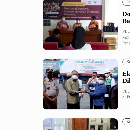
Ec
Do
Ba
PLU
kema
Pen
Ko
Ek
Di
PLU
di P
Ko