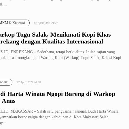
l,...
MKM & Koperasi
02 April 2025 21:21
rkop Tugu Salak, Menikmati Kopi Khas
rekang dengan Kualitas Internasional
.ID, ENREKANG – Sederhana, tetapi berkualitas. Inilah sajian yang
mukan saat nongkrong di Warung Kopi (Warkop) Tugu Salak, Kalosi Kopi
opluz
22 April 2024 10:00
di Harta Winata Ngopi Bareng di Warkop
 Anas
.ID, MAKASSAR – Salah satu pengusaha nasional, Budi Harta Winata,
empatkan bernostalgia dengan kehidupan di Kota Makassar. Salah
ny...