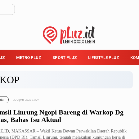
LUZ
METRO PLUZ
SPORT PLUZ
LIFESTYLE PLUZ
KOM
KOP
ta
22 April 2025 12:27
msil Linrung Ngopi Bareng di Warkop Dg
as, Bahas Isu Aktual
Z.ID, MAKASSAR – Wakil Ketua Dewan Perwakilan Daerah Republik
nesia (DPD RI), Tamsil Linrung, tengah melakukan kunjungan kerja di