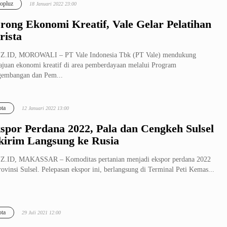
opluz
18 Januari 2022 23:00
rong Ekonomi Kreatif, Vale Gelar Pelatihan
rista
Z.ID, MOROWALI – PT Vale Indonesia Tbk (PT Vale) mendukung
juan ekonomi kreatif di area pemberdayaan melalui Program
gembangan dan Pem...
ta
12 Januari 2022 13:00
spor Perdana 2022, Pala dan Cengkeh Sulsel
kirim Langsung ke Rusia
Z.ID, MAKASSAR – Komoditas pertanian menjadi ekspor perdana 2022
rovinsi Sulsel. Pelepasan ekspor ini, berlangsung di Terminal Peti Kemas...
ta
29 Juli 2021 12:00