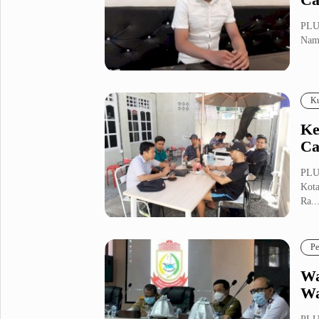
PLU
Namu
Ku
Ke
Ca
PLUZ
Kota
Ra..
Pe
Wa
Wa