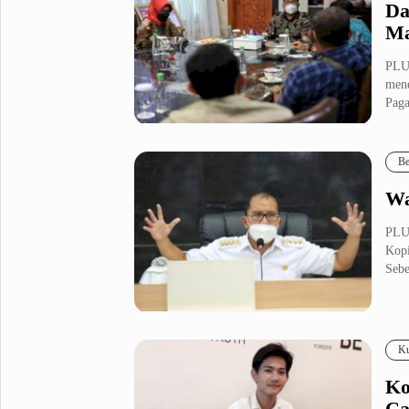
Da
Ma
PLU
mene
Paga
Be
Wa
PLU
Kopi
Sebe
Ku
Ko
Ca