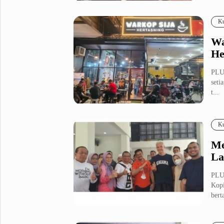
Fashion
Health
Ku
Inspirasi
Parenting
Wa
Teknologi
He
Komunitas Pluz
PLU
seti
t...
Profil Pluz
Ku
Indeks
Me
La
PLU
Kopi
berta