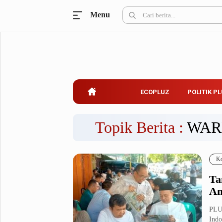
Menu
Ecopluz
Perbankan
Perhotelan
Properti
Belanja
ECOPLUZ
POLITIK P
Konstruksi
Kuliner
UMKM & Koperasi
Topik Berita :
WAR
Politik Pluz
Ko
KPU & Bawaslu
Pemilu
Ta
Parlemen
Partai Politik
An
Pilkada
Pilpres
PLU
Tokoh
Indo