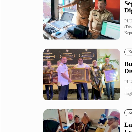
Se
Di
PLU
(Dis
Kepe
Ko
Bu
Di
PLU
melu
tingk
Ko
La
Le