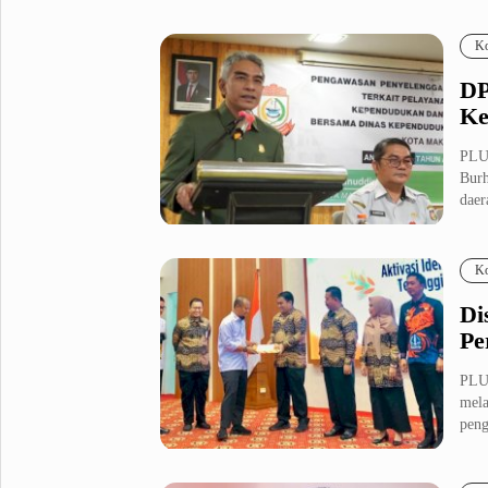
Ko
DP
Ke
PLU
Burh
daer
Ko
Di
Pe
PLU
mela
peng