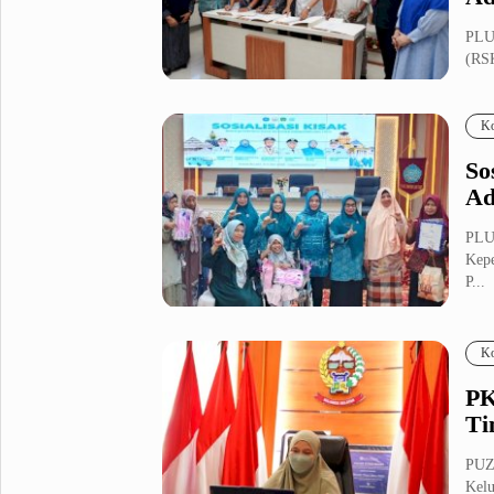
PLU
Metro Pluz
(RSK
Hukum & Kriminal
Internasional
(Adm
Kota
Citizen
Ko
Nasional
Pemerintahan
So
Pendidikan
Ad
PLU
Sport Pluz
Kepe
P...
Sepakbola
Futsal
MotoGP
Bulutangkis
Tinju
Golf
Ko
Formula 1
PK
Ti
Lifestyle Pluz
PUZ
Kelu
Entertainment
Infotainment