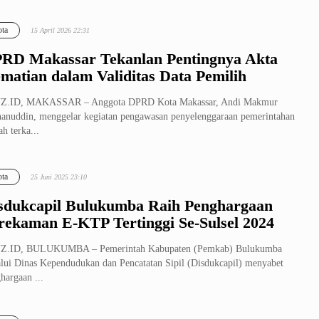
ta
15 April 2026 22:31
RD Makassar Tekanlan Pentingnya Akta
matian dalam Validitas Data Pemilih
Z.ID, MAKASSAR – Anggota DPRD Kota Makassar, Andi Makmur
anuddin, menggelar kegiatan pengawasan penyelenggaraan pemerintahan
ah terka...
ta
25 Juni 2025 23:10
sdukcapil Bulukumba Raih Penghargaan
rekaman E-KTP Tertinggi Se-Sulsel 2024
Z.ID, BULUKUMBA – Pemerintah Kabupaten (Pemkab) Bulukumba
lui Dinas Kependudukan dan Pencatatan Sipil (Disdukcapil) menyabet
hargaan ...