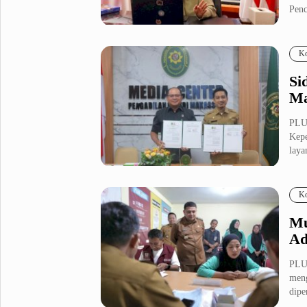
Penc
Fashion
Health
Inspirasi
Parenting
Ko
Teknologi
Si
Ma
Komunitas Pluz
PLU
Kepe
Profil Pluz
laya
Indeks
Ko
Mu
Ad
PLU
meng
dipe