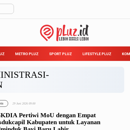
LUZ
METRO PLUZ
SPORT PLUZ
LIFESTYLE PLUZ
KOM
INISTRASI-
N
ta
29 Juni 2026 09:00
KDIA Pertiwi MoU dengan Empat
sdukcapil Kabupaten untuk Layanan
minduk Bayi Baru Lahir