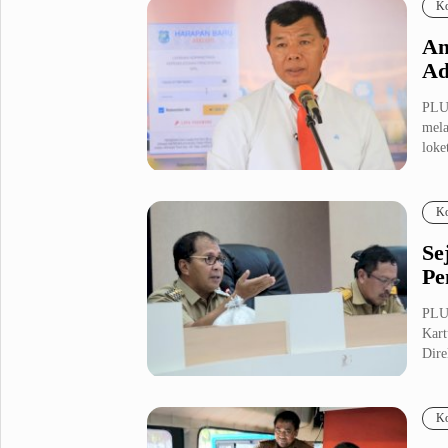
Ko
An
Ad
PLU
mela
loket
Ko
Se
Pe
PLU
Kart
Dire
Ko