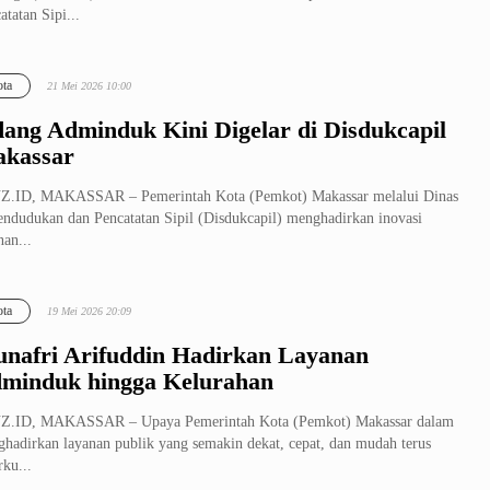
atatan Sipi...
ta
21 Mei 2026 10:00
dang Adminduk Kini Digelar di Disdukcapil
kassar
Z.ID, MAKASSAR – Pemerintah Kota (Pemkot) Makassar melalui Dinas
ndudukan dan Pencatatan Sipil (Disdukcapil) menghadirkan inovasi
nan...
ta
19 Mei 2026 20:09
nafri Arifuddin Hadirkan Layanan
minduk hingga Kelurahan
Z.ID, MAKASSAR – Upaya Pemerintah Kota (Pemkot) Makassar dalam
hadirkan layanan publik yang semakin dekat, cepat, dan mudah terus
rku...