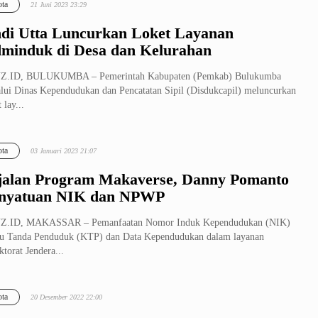
ta
21 Juni 2023 23:29
di Utta Luncurkan Loket Layanan
minduk di Desa dan Kelurahan
Z.ID, BULUKUMBA – Pemerintah Kabupaten (Pemkab) Bulukumba
lui Dinas Kependudukan dan Pencatatan Sipil (Disdukcapil) meluncurkan
 lay...
ta
03 Januari 2023 21:07
jalan Program Makaverse, Danny Pomanto
nyatuan NIK dan NPWP
Z.ID, MAKASSAR – Pemanfaatan Nomor Induk Kependudukan (NIK)
u Tanda Penduduk (KTP) dan Data Kependudukan dalam layanan
ktorat Jendera...
ta
20 Desember 2022 22:00