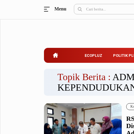
Menu
Ecopluz
Perbankan
Perhotelan
Properti
Belanja
ECOPLUZ
POLITIK P
Konstruksi
Kuliner
UMKM & Koperasi
Topik Berita :
ADM
KEPENDUDUKA
Politik Pluz
KPU & Bawaslu
Pemilu
Ko
Parlemen
Partai Politik
RS
Pilkada
Pilpres
Di
Tokoh
Ad