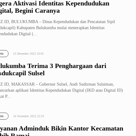
gera Aktivasi Identitas Kependudukan
gital, Begini Caranya
Z.ID, BULUKUMBA – Dinas Kependudukan dan Pencatatan Sipil
dukcapil) Kabupaten Bulukumba mulai menerapkan Identitas
ndudukan Digital (...
ta
15 Desember 2022 10:01
lukumba Terima 3 Penghargaan dari
sdukcapil Sulsel
Z.ID, MAKASSAR – Gubernur Sulsel, Andi Sudirman Sulaiman,
ncurkan aplikasi Identitas Kependudukan Digital (IKD atau Digital ID)
at P...
ta
16 November 2022 22:53
yanan Adminduk Bikin Kantor Kecamatan
bih Ramai