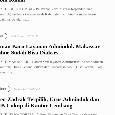
Z.ID, BULUKUMBA – Pelayanan Administrasi Kependudukan
induk) berbasis kecamatan di Kabupaten Bulukumba mulai terasa
aknya. Setelah se...
ta
15 September 2022 17:00
man Baru Layanan Adminduk Makassar
line Sudah Bisa Diakses
Z.ID MAKASSAR – Laman web layanan Administrasi Kependudukan
induk) Dinas Kependudukan dan Pencatatan Sipil (Disdukcapil) Kota
ssar me...
lkada
06 November 2020 15:00
eo-Zadrak Terpilih, Urus Adminduk dan
B Cukup di Kantor Lembang
Z.ID, TANA TORAJA – Warga Kabupaten Tana Toraja selama ini