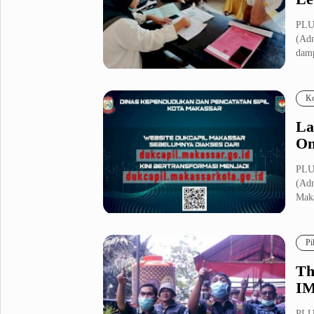
PLU
(Adm
damp
Ko
La
On
PLU
(Adm
Maka
Pi
Th
IM
PLU