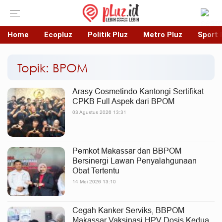
Home
Ecopluz
Politik Pluz
Metro Pluz
Sport 
Topik: BPOM
Arasy Cosmetindo Kantongi Sertifikat
CPKB Full Aspek dari BPOM
03 Agustus 2026 13:31
Pemkot Makassar dan BBPOM
Bersinergi Lawan Penyalahgunaan
Obat Tertentu
14 Mei 2026 13:10
Cegah Kanker Serviks, BBPOM
Makassar Vaksinasi HPV Dosis Kedua